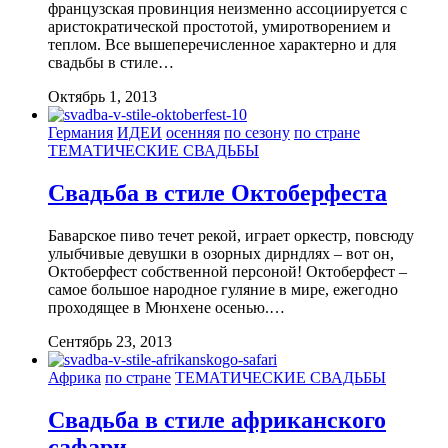
французская провинция неизменно ассоциируется с
аристократической простотой, умиротворением и
теплом. Все вышеперечисленное характерно и для
свадьбы в стиле…
Октябрь 1, 2013
Германия
ИДЕИ
осенняя
по сезону
по стране
ТЕМАТИЧЕСКИЕ СВАДЬБЫ
Свадьба в стиле Октоберфеста
Баварское пиво течет рекой, играет оркестр, повсюду
улыбчивые девушки в озорных дирндлях – вот он,
Октоберфест собственной персоной! Октоберфест –
самое большое народное гуляние в мире, ежегодно
проходящее в Мюнхене осенью.…
Сентябрь 23, 2013
Африка
по стране
ТЕМАТИЧЕСКИЕ СВАДЬБЫ
Свадьба в стиле африканского
сафари