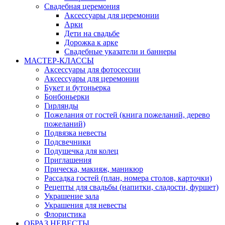
Свадебная церемония
Аксессуары для церемонии
Арки
Дети на свадьбе
Дорожка к арке
Свадебные указатели и баннеры
МАСТЕР-КЛАССЫ
Аксессуары для фотосессии
Аксессуары для церемонии
Букет и бутоньерка
Бонбоньерки
Гирлянды
Пожелания от гостей (книга пожеланий, дерево
пожеланий)
Подвязка невесты
Подсвечники
Подушечка для колец
Приглашения
Прическа, макияж, маникюр
Рассадка гостей (план, номера столов, карточки)
Рецепты для свадьбы (напитки, сладости, фуршет)
Украшение зала
Украшения для невесты
Флористика
ОБРАЗ НЕВЕСТЫ