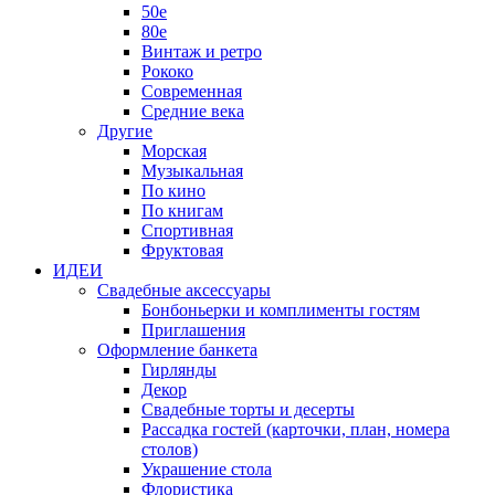
50е
80е
Винтаж и ретро
Рококо
Современная
Средние века
Другие
Морская
Музыкальная
По кино
По книгам
Спортивная
Фруктовая
ИДЕИ
Свадебные аксессуары
Бонбоньерки и комплименты гостям
Приглашения
Оформление банкета
Гирлянды
Декор
Свадебные торты и десерты
Рассадка гостей (карточки, план, номера
столов)
Украшение стола
Флористика