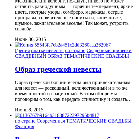
Мексиканский колорит, пожалуй, никого не может
оставить равнодушным — горячий темперамент, яркие
цвета, пестрые узоры, сомбреро, маракасы, острые
приправы, горячительные напитки и, конечно же,
шумное, зажигательное веселье! Так может, устроить
свадьбу…
Июнь 30, 2015
Греция
платье невесты
по стране
Свадебные прически
СВАДЕБНЫЙ ОБРАЗ
ТЕМАТИЧЕСКИЕ СВАДЬБЫ
Образ греческой невесты
Образ греческой богини всегда был привлекательным
для невест — роскошный, величественный и в то же
время простой и грациозный. В этом обзоре мы
поговорим о том, как передать стилистику и создать…
Июнь 8, 2015
по стране
Современная
ТЕМАТИЧЕСКИЕ СВАДЬБЫ
Франция