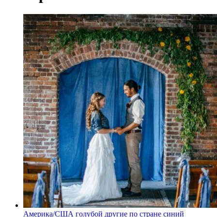
Америка/США
голубой
другие
по стране
синий