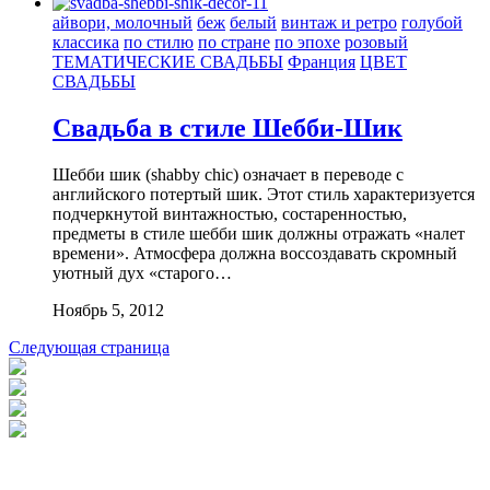
айвори, молочный
беж
белый
винтаж и ретро
голубой
классика
по стилю
по стране
по эпохе
розовый
ТЕМАТИЧЕСКИЕ СВАДЬБЫ
Франция
ЦВЕТ
СВАДЬБЫ
Свадьба в стиле Шебби-Шик
Шебби шик (shabby chic) означает в переводе с
английского потертый шик. Этот стиль характеризуется
подчеркнутой винтажностью, состаренностью,
предметы в стиле шебби шик должны отражать «налет
времени». Атмосфера должна воссоздавать скромный
уютный дух «старого…
Ноябрь 5, 2012
Следующая страница