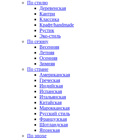
По стилю
Деревенская
Кантри
Классика
Крафт/handmade
Рустик
Эко-стиль
По сезону
Весенняя
Летняя
Осенняя
Зимняя
По стране
Американская
Греческая
Индийская
Испанская
Итальянская
Китайская
Марокканская
Русский стиль
Французская
Шотландская
Японская
По эпохе