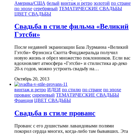
Америка/США
белый
винтаж и ретро
золотой
по стране
по эпохе
серебряный
ТЕМАТИЧЕСКИЕ СВАДЬБЫ
ЦВЕТ СВАДЬБЫ
Свадьба в стиле фильма «Великий
Гэтсби»
После недавней экранизации База Лурманна «Великий
Гэтсби» Фрэнсиса Скотта Фицджеральда получил
новую жизнь и обрел множество поклонников. Если вас
вдохновляет атмосфера «Гэтсби» и стилистика ар-деко
20-х годов, можно устроить свадьбу на…
Октябрь 20, 2013
винтаж и ретро
ИДЕИ
по стилю
по стране
по эпохе
прованс
сиреневый
ТЕМАТИЧЕСКИЕ СВАДЬБЫ
Франция
ЦВЕТ СВАДЬБЫ
Свадьба в стиле прованс
Прованс с его душистыми лавандовыми полями
покорил сердца многих, когда-либо там бывавших. Эта