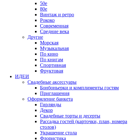
50е
80е
Винтаж и ретро
Рококо
Современная
Средние века
Другие
Морская
Музыкальная
По кино
По книгам
Спортивная
Фруктовая
ИДЕИ
Свадебные аксессуары
Бонбоньерки и комплименты гостям
Приглашения
Оформление банкета
Гирлянды
Декор
Свадебные торты и десерты
Рассадка гостей (карточки, план, номера
столов)
Украшение стола
Флористика