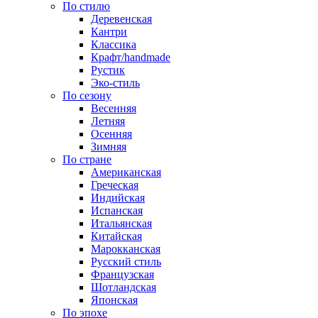
По стилю
Деревенская
Кантри
Классика
Крафт/handmade
Рустик
Эко-стиль
По сезону
Весенняя
Летняя
Осенняя
Зимняя
По стране
Американская
Греческая
Индийская
Испанская
Итальянская
Китайская
Марокканская
Русский стиль
Французская
Шотландская
Японская
По эпохе