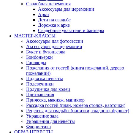
Свадебная церемония
Аксессуары для церемонии
Арки
Дети на свадьбе
Дорожка к арке
Свадебные указатели и баннеры
МАСТЕР-КЛАССЫ
Аксессуары для фотосессии
Аксессуары для церемонии
Букет и бутоньерка
Бонбоньерки
Гирлянды
Пожелания от гостей (книга пожеланий, дерево
пожеланий)
Подвязка невесты
Подсвечники
Подушечка для колец
Приглашения
Прическа, макияж, маникюр
Рассадка гостей (план, номера столов, карточки)
Рецепты для свадьбы (напитки, сладости, фуршет)
Украшение зала
Украшения для невесты
Флористика
ОБРАЗ НЕВЕСТЫ