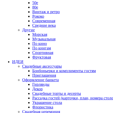
50е
80е
Винтаж и ретро
Рококо
Современная
Средние века
Другие
Морская
Музыкальная
По кино
По книгам
Спортивная
Фруктовая
ИДЕИ
Свадебные аксессуары
Бонбоньерки и комплименты гостям
Приглашения
Оформление банкета
Гирлянды
Декор
Свадебные торты и десерты
Рассадка гостей (карточки, план, номера столо
Украшение стола
Флористика
Свадебная церемония