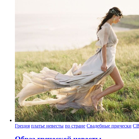
Греция
платье невесты
по стране
Свадебные прически
С
Образ греческой невесты