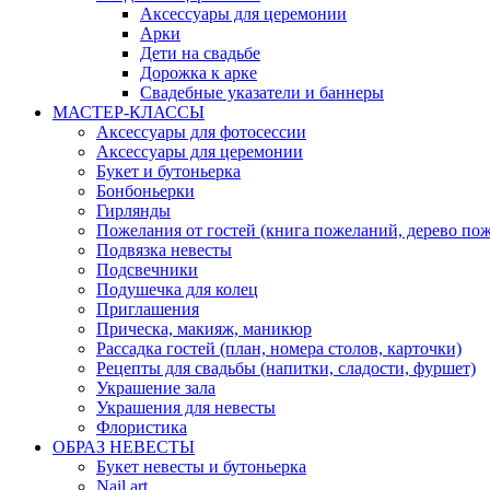
Аксессуары для церемонии
Арки
Дети на свадьбе
Дорожка к арке
Свадебные указатели и баннеры
МАСТЕР-КЛАССЫ
Аксессуары для фотосессии
Аксессуары для церемонии
Букет и бутоньерка
Бонбоньерки
Гирлянды
Пожелания от гостей (книга пожеланий, дерево по
Подвязка невесты
Подсвечники
Подушечка для колец
Приглашения
Прическа, макияж, маникюр
Рассадка гостей (план, номера столов, карточки)
Рецепты для свадьбы (напитки, сладости, фуршет)
Украшение зала
Украшения для невесты
Флористика
ОБРАЗ НЕВЕСТЫ
Букет невесты и бутоньерка
Nail art