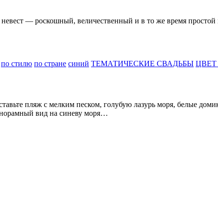
 невест — роскошный, величественный и в то же время простой 
по стилю
по стране
синий
ТЕМАТИЧЕСКИЕ СВАДЬБЫ
ЦВЕТ
тавьте пляж с мелким песком, голубую лазурь моря, белые дом
анорамный вид на синеву моря…