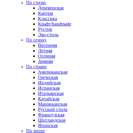
По стилю
Деревенская
Кантри
Классика
Крафт/handmade
Рустик
Эко-стиль
По сезону
Весенняя
Летняя
Осенняя
Зимняя
По стране
Американская
Греческая
Индийская
Испанская
Итальянская
Китайская
Марокканская
Русский стиль
Французская
Шотландская
Японская
По эпохе