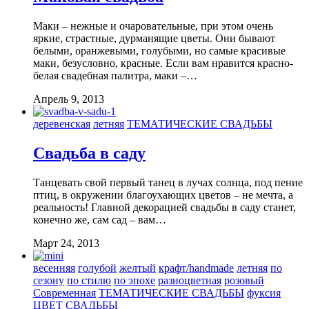
Маки – нежные и очаровательные, при этом очень
яркие, страстные, дурманящие цветы. Они бывают
белыми, оранжевыми, голубыми, но самые красивые
маки, безусловно, красные. Если вам нравится красно-
белая свадебная палитра, маки –…
Апрель 9, 2013
деревенская
летняя
ТЕМАТИЧЕСКИЕ СВАДЬБЫ
Свадьба в саду
Танцевать свой первый танец в лучах солнца, под пение
птиц, в окружении благоухающих цветов – не мечта, а
реальность! Главной декорацией свадьбы в саду станет,
конечно же, сам сад – вам…
Март 24, 2013
весенняя
голубой
желтый
крафт/handmade
летняя
по
сезону
по стилю
по эпохе
разноцветная
розовый
Современная
ТЕМАТИЧЕСКИЕ СВАДЬБЫ
фуксия
ЦВЕТ СВАДЬБЫ