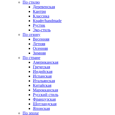
По стилю
Деревенская
Кантри
Классика
Крафт/handmade
Рустик
Эко-стиль
По сезону
Весенняя
Летняя
Осенняя
Зимняя
По стране
Американская
Греческая
Индийская
Испанская
Итальянская
Китайская
Марокканская
Русский стиль
Французская
Шотландская
Японская
По эпохе