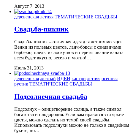
Август 7, 2013
деревенская
летняя
ТЕМАТИЧЕСКИЕ СВАДЬБЫ
Свадьба-пикник
Свадьба-пикник – отличная идея для летних месяцев.
Венки из полевых цветов, ланч-боксы с сэндвичами,
барбекю, пледы из лоскутков и перетягивание каната –
всем будет вкусно, весело и уютно!…
Июль 31, 2013
деревенская
желтый
ИДЕИ
кантри
летняя
осенняя
рустик
ТЕМАТИЧЕСКИЕ СВАДЬБЫ
Подсолнечная свадьба
Подсолнух – олицетворение солнца, а также символ
богатства и плодородия. Если вам нравятся эти яркие
цветы, можно сделать их темой своей свадьбы.
Использовать подсолнухи можно не только в свадебном
букете, но…