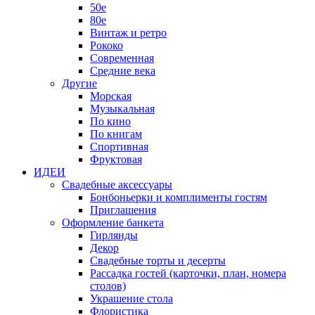
50е
80е
Винтаж и ретро
Рококо
Современная
Средние века
Другие
Морская
Музыкальная
По кино
По книгам
Спортивная
Фруктовая
ИДЕИ
Свадебные аксессуары
Бонбоньерки и комплименты гостям
Приглашения
Оформление банкета
Гирлянды
Декор
Свадебные торты и десерты
Рассадка гостей (карточки, план, номера
столов)
Украшение стола
Флористика