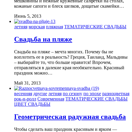
мешковины и нежные кружевные салфетки на столах,
кожаные сапоги и блеск шелков, дощатые скамейки…
Июнь 5, 2013
летняя
морская
пляжная
ТЕМАТИЧЕСКИЕ СВАДЬБЫ
Свадьба на пляже
Свадьба на пляже – мечта многих. Почему бы не
воплотить ее в реальность? Греция, Таиланд, Мальдивы
– выбирайте то, что больше нравится! Впрочем,
отправляться в далекие края необязательно. Красивый
праздник можно…
Май 31, 2013
весенняя
другие
летняя
по сезону
по эпохе
разноцветная
рок-н-ролл
Современная
ТЕМАТИЧЕСКИЕ СВАДЬБЫ
ЦВЕТ СВАДЬБЫ
Геометрическая радужная свадьба
Чтобы сделать ваш праздник красивым и ярким —