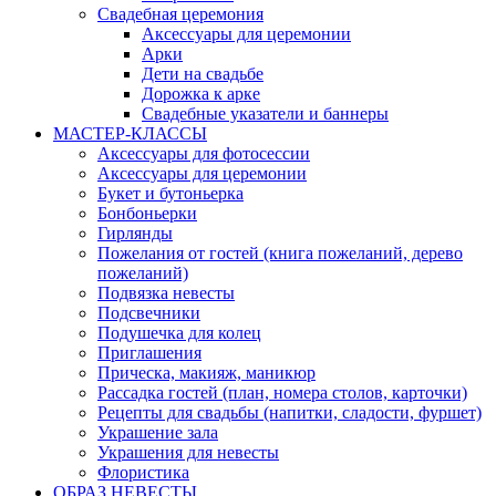
Свадебная церемония
Аксессуары для церемонии
Арки
Дети на свадьбе
Дорожка к арке
Свадебные указатели и баннеры
МАСТЕР-КЛАССЫ
Аксессуары для фотосессии
Аксессуары для церемонии
Букет и бутоньерка
Бонбоньерки
Гирлянды
Пожелания от гостей (книга пожеланий, дерево
пожеланий)
Подвязка невесты
Подсвечники
Подушечка для колец
Приглашения
Прическа, макияж, маникюр
Рассадка гостей (план, номера столов, карточки)
Рецепты для свадьбы (напитки, сладости, фуршет)
Украшение зала
Украшения для невесты
Флористика
ОБРАЗ НЕВЕСТЫ