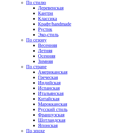
По стилю
Деревенская
Кантри
Классика
Крафт/handmade
Рустик
Эко-стиль
По сезону
Весенняя
Летняя
Осенняя
Зимняя
По стране
Американская
Греческая
Индийская
Испанская
Итальянская
Китайская
Марокканская
Русский стиль
Французская
Шотландская
Японская
По эпохе