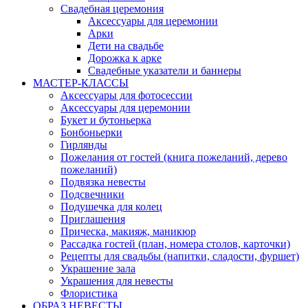
Свадебная церемония
Аксессуары для церемонии
Арки
Дети на свадьбе
Дорожка к арке
Свадебные указатели и баннеры
МАСТЕР-КЛАССЫ
Аксессуары для фотосессии
Аксессуары для церемонии
Букет и бутоньерка
Бонбоньерки
Гирлянды
Пожелания от гостей (книга пожеланий, дерево
пожеланий)
Подвязка невесты
Подсвечники
Подушечка для колец
Приглашения
Прическа, макияж, маникюр
Рассадка гостей (план, номера столов, карточки)
Рецепты для свадьбы (напитки, сладости, фуршет)
Украшение зала
Украшения для невесты
Флористика
ОБРАЗ НЕВЕСТЫ