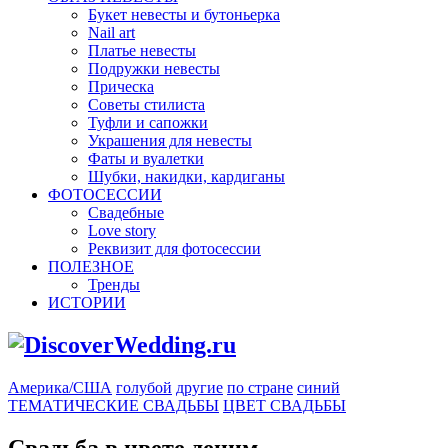
Букет невесты и бутоньерка
Nail art
Платье невесты
Подружки невесты
Прическа
Советы стилиста
Туфли и сапожки
Украшения для невесты
Фаты и вуалетки
Шубки, накидки, кардиганы
ФОТОСЕССИИ
Свадебные
Love story
Реквизит для фотосессии
ПОЛЕЗНОЕ
Тренды
ИСТОРИИ
Америка/США
голубой
другие
по стране
синий
ТЕМАТИЧЕСКИЕ СВАДЬБЫ
ЦВЕТ СВАДЬБЫ
Свадьба в цвете деним