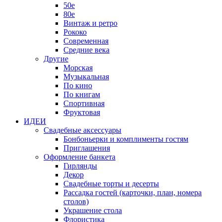
50е
80е
Винтаж и ретро
Рококо
Современная
Средние века
Другие
Морская
Музыкальная
По кино
По книгам
Спортивная
Фруктовая
ИДЕИ
Свадебные аксессуары
Бонбоньерки и комплименты гостям
Приглашения
Оформление банкета
Гирлянды
Декор
Свадебные торты и десерты
Рассадка гостей (карточки, план, номера
столов)
Украшение стола
Флористика