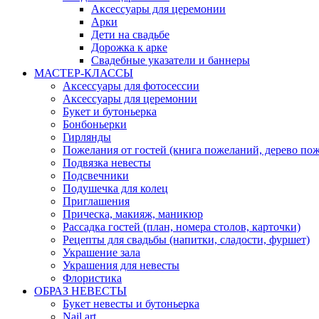
Аксессуары для церемонии
Арки
Дети на свадьбе
Дорожка к арке
Свадебные указатели и баннеры
МАСТЕР-КЛАССЫ
Аксессуары для фотосессии
Аксессуары для церемонии
Букет и бутоньерка
Бонбоньерки
Гирлянды
Пожелания от гостей (книга пожеланий, дерево по
Подвязка невесты
Подсвечники
Подушечка для колец
Приглашения
Прическа, макияж, маникюр
Рассадка гостей (план, номера столов, карточки)
Рецепты для свадьбы (напитки, сладости, фуршет)
Украшение зала
Украшения для невесты
Флористика
ОБРАЗ НЕВЕСТЫ
Букет невесты и бутоньерка
Nail art