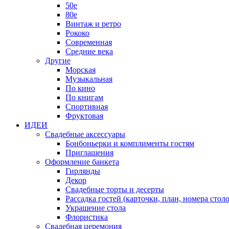
50е
80е
Винтаж и ретро
Рококо
Современная
Средние века
Другие
Морская
Музыкальная
По кино
По книгам
Спортивная
Фруктовая
ИДЕИ
Свадебные аксессуары
Бонбоньерки и комплименты гостям
Приглашения
Оформление банкета
Гирлянды
Декор
Свадебные торты и десерты
Рассадка гостей (карточки, план, номера столо
Украшение стола
Флористика
Свадебная церемония