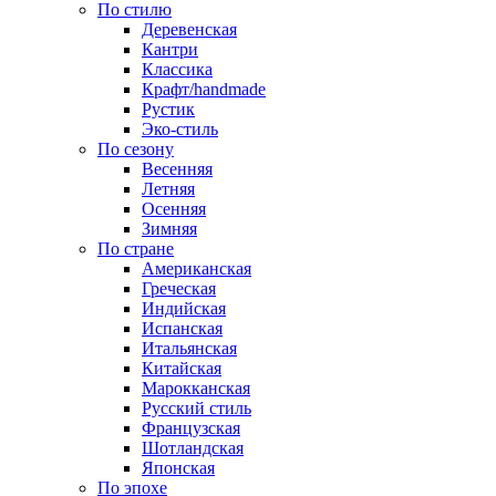
По стилю
Деревенская
Кантри
Классика
Крафт/handmade
Рустик
Эко-стиль
По сезону
Весенняя
Летняя
Осенняя
Зимняя
По стране
Американская
Греческая
Индийская
Испанская
Итальянская
Китайская
Марокканская
Русский стиль
Французская
Шотландская
Японская
По эпохе