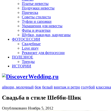
Платье невесты
Подружки невесты
Прическа
Советы стилиста
Туфли и сапожки
Украшения для невесты
Фаты и вуалетки
Шубки, накидки, кардиганы
ФОТОСЕССИИ
Свадебные
Love story
Реквизит для фотосессии
ПОЛЕЗНОЕ
Тренды
ИСТОРИИ
айвори, молочный
беж
белый
винтаж и ретро
голубой
классика
Свадьба в стиле Шебби-Шик
Опубликовано Ноябрь 5, 2012