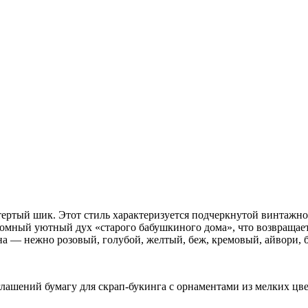
потертый шик. Этот стиль характеризуется подчеркнутой винтаж
кромный уютный дух «старого бабушкиного дома», что возвраща
на — нежно розовый, голубой, желтый, беж, кремовый, айвори, 
лашений бумагу для скрап-букинга с орнаментами из мелких цве