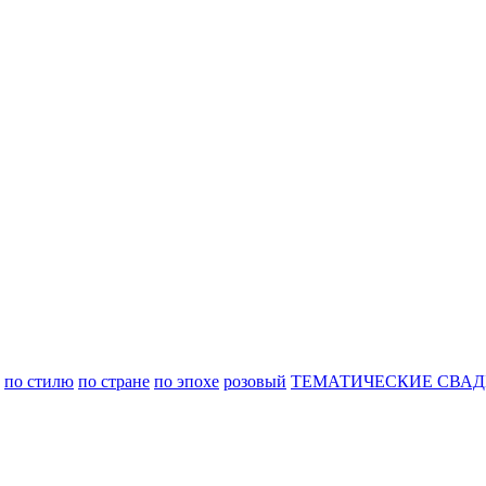
по стилю
по стране
по эпохе
розовый
ТЕМАТИЧЕСКИЕ СВАД