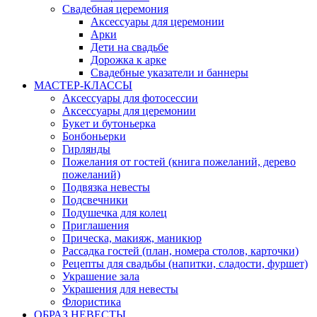
Свадебная церемония
Аксессуары для церемонии
Арки
Дети на свадьбе
Дорожка к арке
Свадебные указатели и баннеры
МАСТЕР-КЛАССЫ
Аксессуары для фотосессии
Аксессуары для церемонии
Букет и бутоньерка
Бонбоньерки
Гирлянды
Пожелания от гостей (книга пожеланий, дерево
пожеланий)
Подвязка невесты
Подсвечники
Подушечка для колец
Приглашения
Прическа, макияж, маникюр
Рассадка гостей (план, номера столов, карточки)
Рецепты для свадьбы (напитки, сладости, фуршет)
Украшение зала
Украшения для невесты
Флористика
ОБРАЗ НЕВЕСТЫ