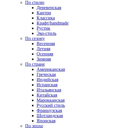
По стилю
Деревенская
Кантри
Классика
Крафт/handmade
Рустик
Эко-стиль
По сезону
Весенняя
Летняя
Осенняя
Зимняя
По стране
Американская
Греческая
Индийская
Испанская
Итальянская
Китайская
Марокканская
Русский стиль
Французская
Шотландская
Японская
По эпохе