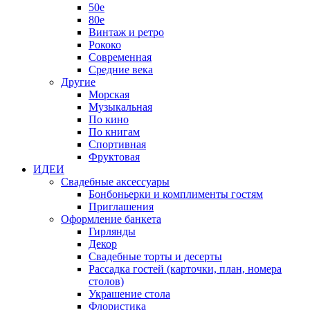
50е
80е
Винтаж и ретро
Рококо
Современная
Средние века
Другие
Морская
Музыкальная
По кино
По книгам
Спортивная
Фруктовая
ИДЕИ
Свадебные аксессуары
Бонбоньерки и комплименты гостям
Приглашения
Оформление банкета
Гирлянды
Декор
Свадебные торты и десерты
Рассадка гостей (карточки, план, номера
столов)
Украшение стола
Флористика