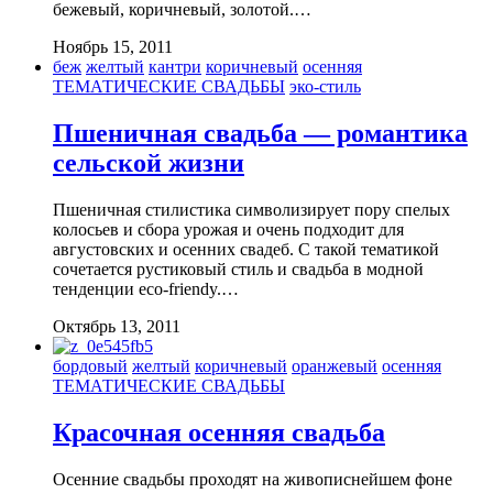
бежевый, коричневый, золотой.…
Ноябрь 15, 2011
беж
желтый
кантри
коричневый
осенняя
ТЕМАТИЧЕСКИЕ СВАДЬБЫ
эко-стиль
Пшеничная свадьба — романтика
сельской жизни
Пшеничная стилистика символизирует пору спелых
колосьев и сбора урожая и очень подходит для
августовских и осенних свадеб. С такой тематикой
сочетается рустиковый стиль и свадьба в модной
тенденции eco-friendy.…
Октябрь 13, 2011
бордовый
желтый
коричневый
оранжевый
осенняя
ТЕМАТИЧЕСКИЕ СВАДЬБЫ
Красочная осенняя свадьба
Осенние свадьбы проходят на живописнейшем фоне