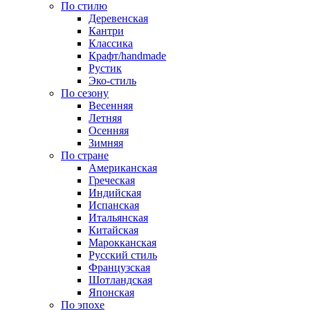
По стилю
Деревенская
Кантри
Классика
Крафт/handmade
Рустик
Эко-стиль
По сезону
Весенняя
Летняя
Осенняя
Зимняя
По стране
Американская
Греческая
Индийская
Испанская
Итальянская
Китайская
Марокканская
Русский стиль
Французская
Шотландская
Японская
По эпохе