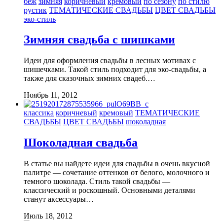
беж
зимняя
коричневый
кремовый
по сезону
по стилю
рустик
ТЕМАТИЧЕСКИЕ СВАДЬБЫ
ЦВЕТ СВАДЬБЫ
эко-стиль
Зимняя свадьба с шишками
Идеи для оформления свадьбы в лесных мотивах с
шишечками. Такой стиль подходит для эко-свадьбы, а
также для сказочных зимних свадеб.…
Ноябрь 11, 2012
классика
коричневый
кремовый
ТЕМАТИЧЕСКИЕ
СВАДЬБЫ
ЦВЕТ СВАДЬБЫ
шоколадная
Шоколадная свадьба
В статье вы найдете идеи для свадьбы в очень вкусной
палитре — сочетание оттенков от белого, молочного и
темного шоколада. Стиль такой свадьбы —
классический и роскошный. Основными деталями
станут аксессуары…
Июль 18, 2012