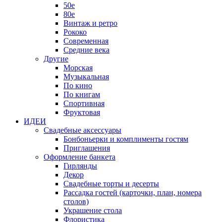
50е
80е
Винтаж и ретро
Рококо
Современная
Средние века
Другие
Морская
Музыкальная
По кино
По книгам
Спортивная
Фруктовая
ИДЕИ
Свадебные аксессуары
Бонбоньерки и комплименты гостям
Приглашения
Оформление банкета
Гирлянды
Декор
Свадебные торты и десерты
Рассадка гостей (карточки, план, номера
столов)
Украшение стола
Флористика