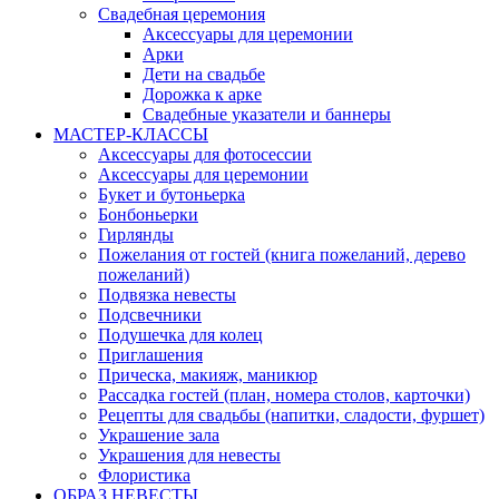
Свадебная церемония
Аксессуары для церемонии
Арки
Дети на свадьбе
Дорожка к арке
Свадебные указатели и баннеры
МАСТЕР-КЛАССЫ
Аксессуары для фотосессии
Аксессуары для церемонии
Букет и бутоньерка
Бонбоньерки
Гирлянды
Пожелания от гостей (книга пожеланий, дерево
пожеланий)
Подвязка невесты
Подсвечники
Подушечка для колец
Приглашения
Прическа, макияж, маникюр
Рассадка гостей (план, номера столов, карточки)
Рецепты для свадьбы (напитки, сладости, фуршет)
Украшение зала
Украшения для невесты
Флористика
ОБРАЗ НЕВЕСТЫ