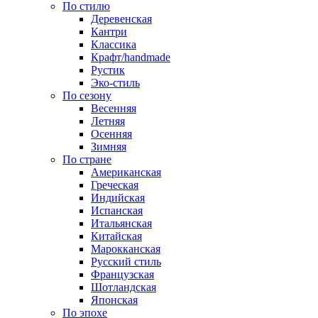
По стилю
Деревенская
Кантри
Классика
Крафт/handmade
Рустик
Эко-стиль
По сезону
Весенняя
Летняя
Осенняя
Зимняя
По стране
Американская
Греческая
Индийская
Испанская
Итальянская
Китайская
Марокканская
Русский стиль
Французская
Шотландская
Японская
По эпохе