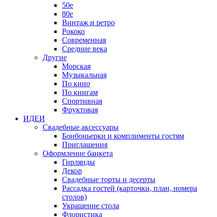
50е
80е
Винтаж и ретро
Рококо
Современная
Средние века
Другие
Морская
Музыкальная
По кино
По книгам
Спортивная
Фруктовая
ИДЕИ
Свадебные аксессуары
Бонбоньерки и комплименты гостям
Приглашения
Оформление банкета
Гирлянды
Декор
Свадебные торты и десерты
Рассадка гостей (карточки, план, номера
столов)
Украшение стола
Флористика