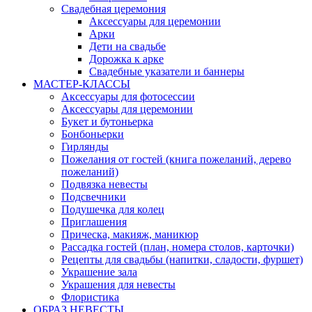
Свадебная церемония
Аксессуары для церемонии
Арки
Дети на свадьбе
Дорожка к арке
Свадебные указатели и баннеры
МАСТЕР-КЛАССЫ
Аксессуары для фотосессии
Аксессуары для церемонии
Букет и бутоньерка
Бонбоньерки
Гирлянды
Пожелания от гостей (книга пожеланий, дерево
пожеланий)
Подвязка невесты
Подсвечники
Подушечка для колец
Приглашения
Прическа, макияж, маникюр
Рассадка гостей (план, номера столов, карточки)
Рецепты для свадьбы (напитки, сладости, фуршет)
Украшение зала
Украшения для невесты
Флористика
ОБРАЗ НЕВЕСТЫ