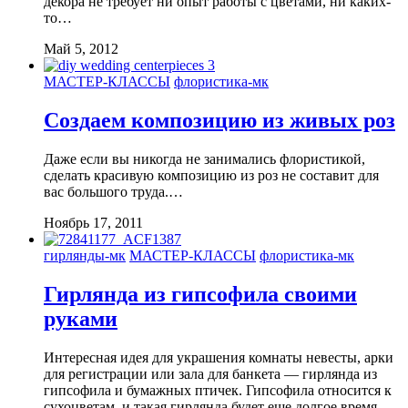
декора не требует ни опыт работы с цветами, ни каких-
то…
Май 5, 2012
МАСТЕР-КЛАССЫ
флористика-мк
Создаем композицию из живых роз
Даже если вы никогда не занимались флористикой,
сделать красивую композицию из роз не составит для
вас большого труда.…
Ноябрь 17, 2011
гирлянды-мк
МАСТЕР-КЛАССЫ
флористика-мк
Гирлянда из гипсофила своими
руками
Интересная идея для украшения комнаты невесты, арки
для регистрации или зала для банкета — гирлянда из
гипсофила и бумажных птичек. Гипсофила относится к
сухоцветам, и такая гирлянда будет еще долгое время