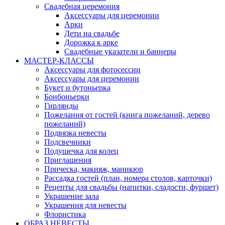
Свадебная церемония
Аксессуары для церемонии
Арки
Дети на свадьбе
Дорожка к арке
Свадебные указатели и баннеры
МАСТЕР-КЛАССЫ
Аксессуары для фотосессии
Аксессуары для церемонии
Букет и бутоньерка
Бонбоньерки
Гирлянды
Пожелания от гостей (книга пожеланий, дерево
пожеланий)
Подвязка невесты
Подсвечники
Подушечка для колец
Приглашения
Прическа, макияж, маникюр
Рассадка гостей (план, номера столов, карточки)
Рецепты для свадьбы (напитки, сладости, фуршет)
Украшение зала
Украшения для невесты
Флористика
ОБРАЗ НЕВЕСТЫ