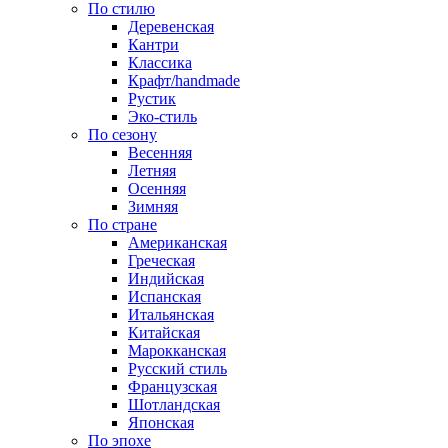
По стилю
Деревенская
Кантри
Классика
Крафт/handmade
Рустик
Эко-стиль
По сезону
Весенняя
Летняя
Осенняя
Зимняя
По стране
Американская
Греческая
Индийская
Испанская
Итальянская
Китайская
Марокканская
Русский стиль
Французская
Шотландская
Японская
По эпохе