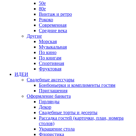
50е
80е
Винтаж и ретро
Рококо
Современная
Средние века
Другие
Морская
Музыкальная
По кино
По книгам
Спортивная
Фруктовая
ИДЕИ
Свадебные аксессуары
Бонбоньерки и комплименты гостям
Приглашения
Оформление банкета
Гирлянды
Декор
Свадебные торты и десерты
Рассадка гостей (карточки, план, номера
столов)
Украшение стола
Флористика