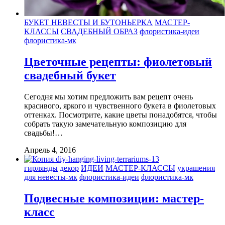
БУКЕТ НЕВЕСТЫ И БУТОНЬЕРКА
МАСТЕР-
КЛАССЫ
СВАДЕБНЫЙ ОБРАЗ
флористика-идеи
флористика-мк
Цветочные рецепты: фиолетовый
свадебный букет
Сегодня мы хотим предложить вам рецепт очень
красивого, яркого и чувственного букета в фиолетовых
оттенках. Посмотрите, какие цветы понадобятся, чтобы
собрать такую замечательную композицию для
свадьбы!…
Апрель 4, 2016
гирлянды
декор
ИДЕИ
МАСТЕР-КЛАССЫ
украшения
для невесты-мк
флористика-идеи
флористика-мк
Подвесные композиции: мастер-
класс