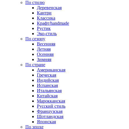
По стилю
Деревенская
Кантри
Классика
Крафт/handmade
Рустик
Эко-стиль
По сезону
Весенняя
Летняя
Осенняя
Зимняя
По стране
Американская
Греческая
Индийская
Испанская
Итальянская
Китайская
Марокканская
Русский стиль
Французская
Шотландская
Японская
По эпохе