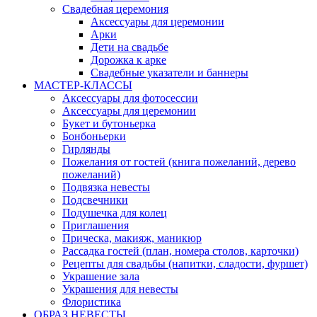
Свадебная церемония
Аксессуары для церемонии
Арки
Дети на свадьбе
Дорожка к арке
Свадебные указатели и баннеры
МАСТЕР-КЛАССЫ
Аксессуары для фотосессии
Аксессуары для церемонии
Букет и бутоньерка
Бонбоньерки
Гирлянды
Пожелания от гостей (книга пожеланий, дерево
пожеланий)
Подвязка невесты
Подсвечники
Подушечка для колец
Приглашения
Прическа, макияж, маникюр
Рассадка гостей (план, номера столов, карточки)
Рецепты для свадьбы (напитки, сладости, фуршет)
Украшение зала
Украшения для невесты
Флористика
ОБРАЗ НЕВЕСТЫ