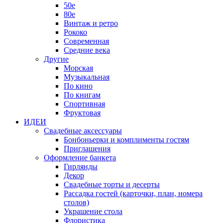
50е
80е
Винтаж и ретро
Рококо
Современная
Средние века
Другие
Морская
Музыкальная
По кино
По книгам
Спортивная
Фруктовая
ИДЕИ
Свадебные аксессуары
Бонбоньерки и комплименты гостям
Приглашения
Оформление банкета
Гирлянды
Декор
Свадебные торты и десерты
Рассадка гостей (карточки, план, номера
столов)
Украшение стола
Флористика