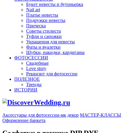
Букет невесты и бутоньерка
Nail art
Платье невесты
Подружки невесты
Прическа
Советы стилиста
Туфли и сапожки
Украшения для невесты
Фаты и вуалетки
Шубки, накидки, кардиганы
ФОТОСЕССИИ
Свадебные
Love story
Реквизит для фотосессии
ПОЛЕЗНОЕ
Тренды
ИСТОРИИ
Аксессуары для фотосессии-мк
декор
МАСТЕР-КЛАССЫ
Оформление банкета
Салфетки в технике DIP DYE