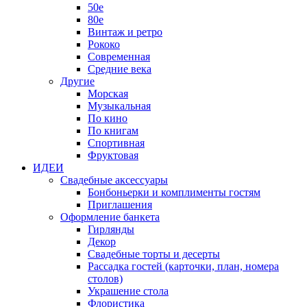
50е
80е
Винтаж и ретро
Рококо
Современная
Средние века
Другие
Морская
Музыкальная
По кино
По книгам
Спортивная
Фруктовая
ИДЕИ
Свадебные аксессуары
Бонбоньерки и комплименты гостям
Приглашения
Оформление банкета
Гирлянды
Декор
Свадебные торты и десерты
Рассадка гостей (карточки, план, номера
столов)
Украшение стола
Флористика