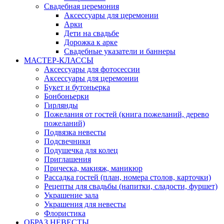
Свадебная церемония
Аксессуары для церемонии
Арки
Дети на свадьбе
Дорожка к арке
Свадебные указатели и баннеры
МАСТЕР-КЛАССЫ
Аксессуары для фотосессии
Аксессуары для церемонии
Букет и бутоньерка
Бонбоньерки
Гирлянды
Пожелания от гостей (книга пожеланий, дерево
пожеланий)
Подвязка невесты
Подсвечники
Подушечка для колец
Приглашения
Прическа, макияж, маникюр
Рассадка гостей (план, номера столов, карточки)
Рецепты для свадьбы (напитки, сладости, фуршет)
Украшение зала
Украшения для невесты
Флористика
ОБРАЗ НЕВЕСТЫ