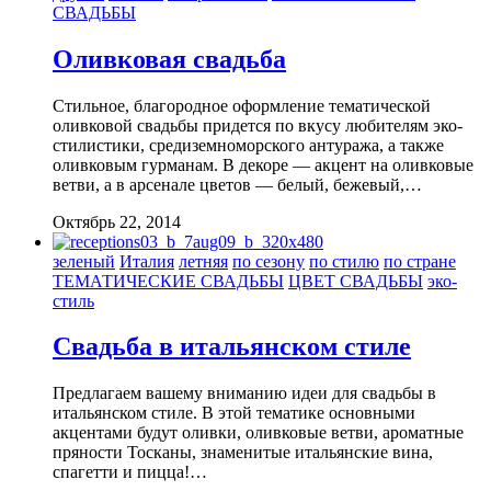
СВАДЬБЫ
Оливковая свадьба
Стильное, благородное оформление тематической
оливковой свадьбы придется по вкусу любителям эко-
стилистики, средиземноморского антуража, а также
оливковым гурманам. В декоре — акцент на оливковые
ветви, а в арсенале цветов — белый, бежевый,…
Октябрь 22, 2014
зеленый
Италия
летняя
по сезону
по стилю
по стране
ТЕМАТИЧЕСКИЕ СВАДЬБЫ
ЦВЕТ СВАДЬБЫ
эко-
стиль
Свадьба в итальянском стиле
Предлагаем вашему вниманию идеи для свадьбы в
итальянском стиле. В этой тематике основными
акцентами будут оливки, оливковые ветви, ароматные
пряности Тосканы, знаменитые итальянские вина,
спагетти и пицца!…