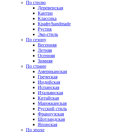
По стилю
Деревенская
Кантри
Классика
Крафт/handmade
Рустик
Эко-стиль
По сезону
Весенняя
Летняя
Осенняя
Зимняя
По стране
Американская
Греческая
Индийская
Испанская
Итальянская
Китайская
Марокканская
Русский стиль
Французская
Шотландская
Японская
По эпохе