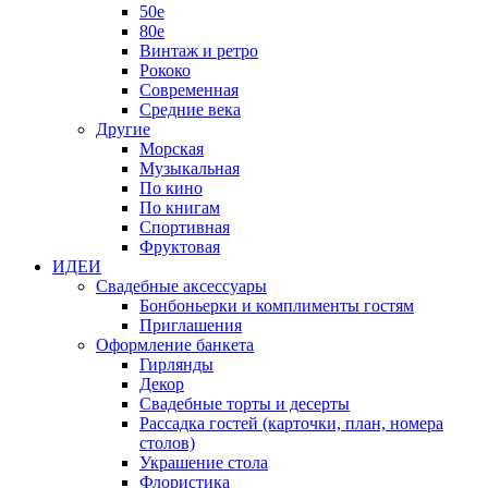
50е
80е
Винтаж и ретро
Рококо
Современная
Средние века
Другие
Морская
Музыкальная
По кино
По книгам
Спортивная
Фруктовая
ИДЕИ
Свадебные аксессуары
Бонбоньерки и комплименты гостям
Приглашения
Оформление банкета
Гирлянды
Декор
Свадебные торты и десерты
Рассадка гостей (карточки, план, номера
столов)
Украшение стола
Флористика