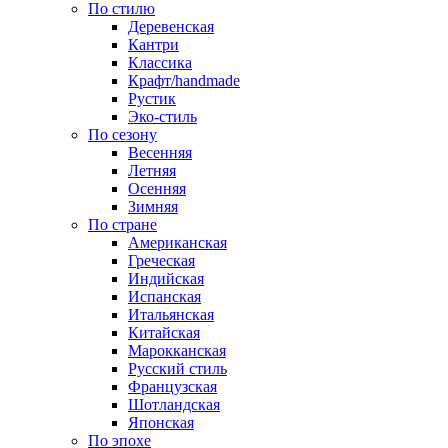
По стилю
Деревенская
Кантри
Классика
Крафт/handmade
Рустик
Эко-стиль
По сезону
Весенняя
Летняя
Осенняя
Зимняя
По стране
Американская
Греческая
Индийская
Испанская
Итальянская
Китайская
Марокканская
Русский стиль
Французская
Шотландская
Японская
По эпохе