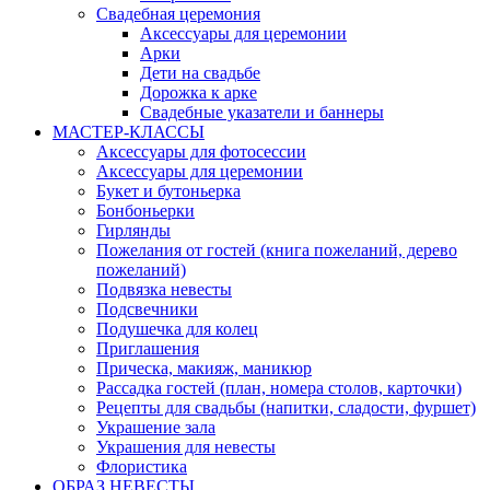
Свадебная церемония
Аксессуары для церемонии
Арки
Дети на свадьбе
Дорожка к арке
Свадебные указатели и баннеры
МАСТЕР-КЛАССЫ
Аксессуары для фотосессии
Аксессуары для церемонии
Букет и бутоньерка
Бонбоньерки
Гирлянды
Пожелания от гостей (книга пожеланий, дерево
пожеланий)
Подвязка невесты
Подсвечники
Подушечка для колец
Приглашения
Прическа, макияж, маникюр
Рассадка гостей (план, номера столов, карточки)
Рецепты для свадьбы (напитки, сладости, фуршет)
Украшение зала
Украшения для невесты
Флористика
ОБРАЗ НЕВЕСТЫ