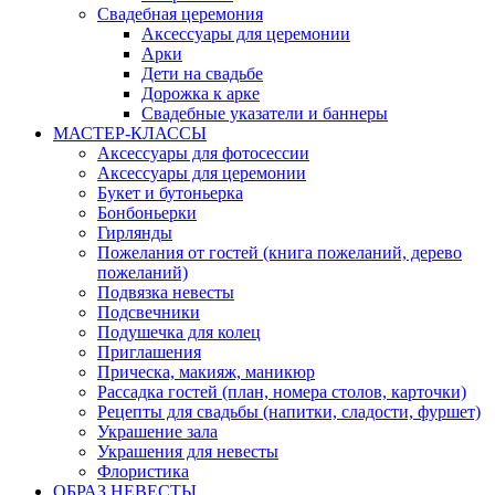
Свадебная церемония
Аксессуары для церемонии
Арки
Дети на свадьбе
Дорожка к арке
Свадебные указатели и баннеры
МАСТЕР-КЛАССЫ
Аксессуары для фотосессии
Аксессуары для церемонии
Букет и бутоньерка
Бонбоньерки
Гирлянды
Пожелания от гостей (книга пожеланий, дерево
пожеланий)
Подвязка невесты
Подсвечники
Подушечка для колец
Приглашения
Прическа, макияж, маникюр
Рассадка гостей (план, номера столов, карточки)
Рецепты для свадьбы (напитки, сладости, фуршет)
Украшение зала
Украшения для невесты
Флористика
ОБРАЗ НЕВЕСТЫ