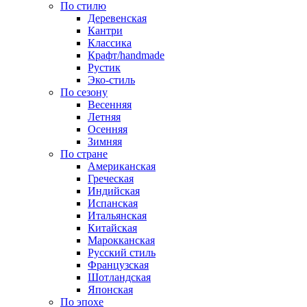
По стилю
Деревенская
Кантри
Классика
Крафт/handmade
Рустик
Эко-стиль
По сезону
Весенняя
Летняя
Осенняя
Зимняя
По стране
Американская
Греческая
Индийская
Испанская
Итальянская
Китайская
Марокканская
Русский стиль
Французская
Шотландская
Японская
По эпохе