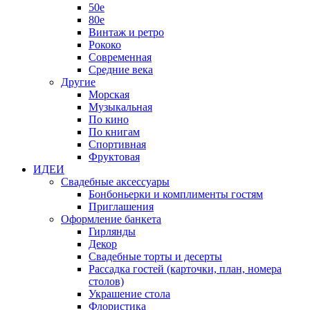
50е
80е
Винтаж и ретро
Рококо
Современная
Средние века
Другие
Морская
Музыкальная
По кино
По книгам
Спортивная
Фруктовая
ИДЕИ
Свадебные аксессуары
Бонбоньерки и комплименты гостям
Приглашения
Оформление банкета
Гирлянды
Декор
Свадебные торты и десерты
Рассадка гостей (карточки, план, номера
столов)
Украшение стола
Флористика