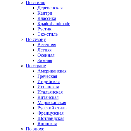
По стилю
Деревенская
Кантри
Классика
Крафт/handmade
Рустик
Эко-стиль
По сезону
Весенняя
Летняя
Осенняя
Зимняя
По стране
Американская
Греческая
Индийская
Испанская
Итальянская
Китайская
Марокканская
Русский стиль
Французская
Шотландская
Японская
По эпохе