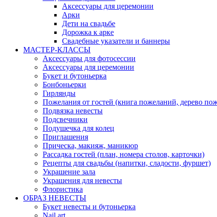
Аксессуары для церемонии
Арки
Дети на свадьбе
Дорожка к арке
Свадебные указатели и баннеры
МАСТЕР-КЛАССЫ
Аксессуары для фотосессии
Аксессуары для церемонии
Букет и бутоньерка
Бонбоньерки
Гирлянды
Пожелания от гостей (книга пожеланий, дерево по
Подвязка невесты
Подсвечники
Подушечка для колец
Приглашения
Прическа, макияж, маникюр
Рассадка гостей (план, номера столов, карточки)
Рецепты для свадьбы (напитки, сладости, фуршет)
Украшение зала
Украшения для невесты
Флористика
ОБРАЗ НЕВЕСТЫ
Букет невесты и бутоньерка
Nail art