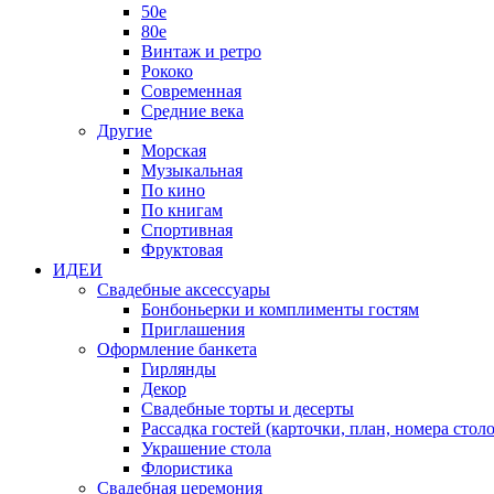
50е
80е
Винтаж и ретро
Рококо
Современная
Средние века
Другие
Морская
Музыкальная
По кино
По книгам
Спортивная
Фруктовая
ИДЕИ
Свадебные аксессуары
Бонбоньерки и комплименты гостям
Приглашения
Оформление банкета
Гирлянды
Декор
Свадебные торты и десерты
Рассадка гостей (карточки, план, номера столо
Украшение стола
Флористика
Свадебная церемония