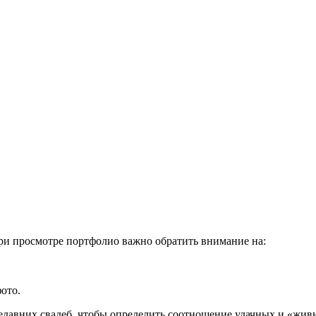
При просмотре портфолио важно обратить внимание на:
ото.
едавних свадеб, чтобы определить соотношение удачных и «жив