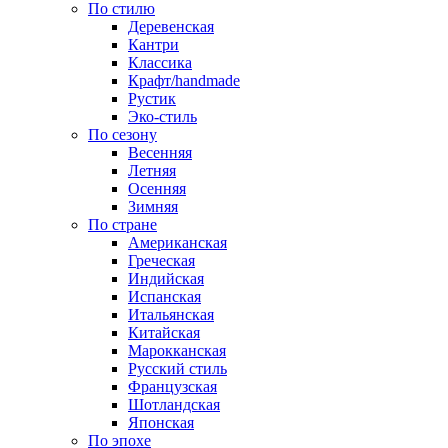
По стилю
Деревенская
Кантри
Классика
Крафт/handmade
Рустик
Эко-стиль
По сезону
Весенняя
Летняя
Осенняя
Зимняя
По стране
Американская
Греческая
Индийская
Испанская
Итальянская
Китайская
Марокканская
Русский стиль
Французская
Шотландская
Японская
По эпохе