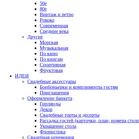
50е
80е
Винтаж и ретро
Рококо
Современная
Средние века
Другие
Морская
Музыкальная
По кино
По книгам
Спортивная
Фруктовая
ИДЕИ
Свадебные аксессуары
Бонбоньерки и комплименты гостям
Приглашения
Оформление банкета
Гирлянды
Декор
Свадебные торты и десерты
Рассадка гостей (карточки, план, номера столо
Украшение стола
Флористика
Свадебная церемония