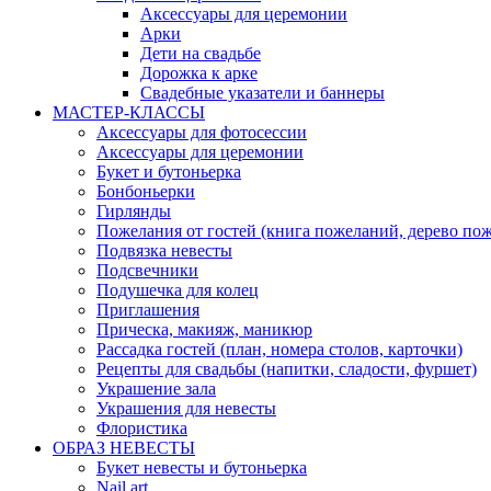
Аксессуары для церемонии
Арки
Дети на свадьбе
Дорожка к арке
Свадебные указатели и баннеры
МАСТЕР-КЛАССЫ
Аксессуары для фотосессии
Аксессуары для церемонии
Букет и бутоньерка
Бонбоньерки
Гирлянды
Пожелания от гостей (книга пожеланий, дерево по
Подвязка невесты
Подсвечники
Подушечка для колец
Приглашения
Прическа, макияж, маникюр
Рассадка гостей (план, номера столов, карточки)
Рецепты для свадьбы (напитки, сладости, фуршет)
Украшение зала
Украшения для невесты
Флористика
ОБРАЗ НЕВЕСТЫ
Букет невесты и бутоньерка
Nail art