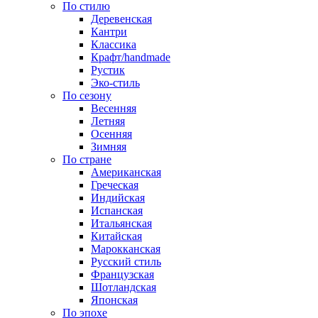
По стилю
Деревенская
Кантри
Классика
Крафт/handmade
Рустик
Эко-стиль
По сезону
Весенняя
Летняя
Осенняя
Зимняя
По стране
Американская
Греческая
Индийская
Испанская
Итальянская
Китайская
Марокканская
Русский стиль
Французская
Шотландская
Японская
По эпохе