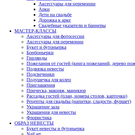
Аксессуары для церемонии
Арки
Дети на свадьбе
Дорожка к арке
Свадебные указатели и баннеры
МАСТЕР-КЛАССЫ
Аксессуары для фотосессии
Аксессуары для церемонии
Букет и бутоньерка
Бонбоньерки
Гирлянды
Пожелания от гостей (книга пожеланий, дерево по
Подвязка невесты
Подсвечники
Подушечка для колец
Приглашения
Прическа, макияж, маникюр
Рассадка гостей (план, номера столов, карточки)
Рецепты для свадьбы (напитки, сладости, фуршет)
Украшение зала
Украшения для невесты
Флористика
ОБРАЗ НЕВЕСТЫ
Букет невесты и бутоньерка
Nail art