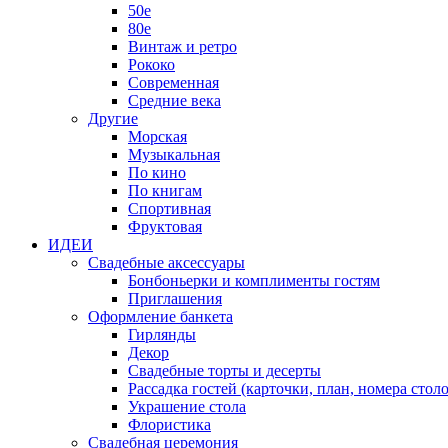
50е
80е
Винтаж и ретро
Рококо
Современная
Средние века
Другие
Морская
Музыкальная
По кино
По книгам
Спортивная
Фруктовая
ИДЕИ
Свадебные аксессуары
Бонбоньерки и комплименты гостям
Приглашения
Оформление банкета
Гирлянды
Декор
Свадебные торты и десерты
Рассадка гостей (карточки, план, номера столо
Украшение стола
Флористика
Свадебная церемония