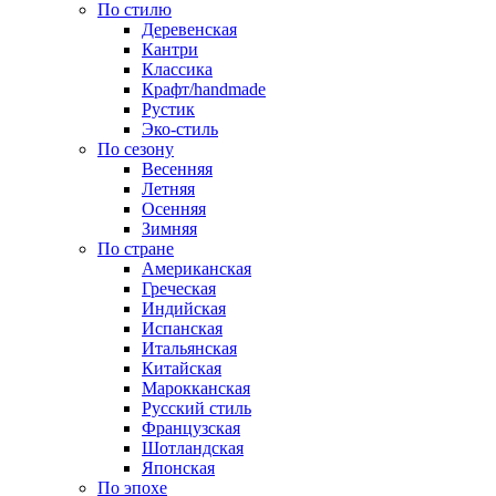
По стилю
Деревенская
Кантри
Классика
Крафт/handmade
Рустик
Эко-стиль
По сезону
Весенняя
Летняя
Осенняя
Зимняя
По стране
Американская
Греческая
Индийская
Испанская
Итальянская
Китайская
Марокканская
Русский стиль
Французская
Шотландская
Японская
По эпохе