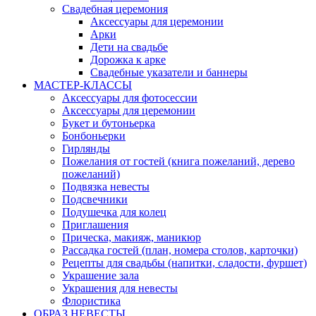
Свадебная церемония
Аксессуары для церемонии
Арки
Дети на свадьбе
Дорожка к арке
Свадебные указатели и баннеры
МАСТЕР-КЛАССЫ
Аксессуары для фотосессии
Аксессуары для церемонии
Букет и бутоньерка
Бонбоньерки
Гирлянды
Пожелания от гостей (книга пожеланий, дерево
пожеланий)
Подвязка невесты
Подсвечники
Подушечка для колец
Приглашения
Прическа, макияж, маникюр
Рассадка гостей (план, номера столов, карточки)
Рецепты для свадьбы (напитки, сладости, фуршет)
Украшение зала
Украшения для невесты
Флористика
ОБРАЗ НЕВЕСТЫ