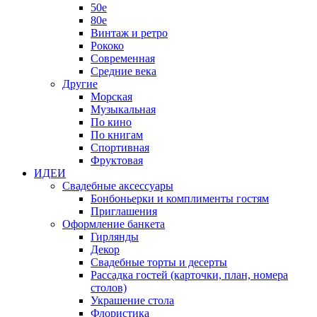
50е
80е
Винтаж и ретро
Рококо
Современная
Средние века
Другие
Морская
Музыкальная
По кино
По книгам
Спортивная
Фруктовая
ИДЕИ
Свадебные аксессуары
Бонбоньерки и комплименты гостям
Приглашения
Оформление банкета
Гирлянды
Декор
Свадебные торты и десерты
Рассадка гостей (карточки, план, номера
столов)
Украшение стола
Флористика