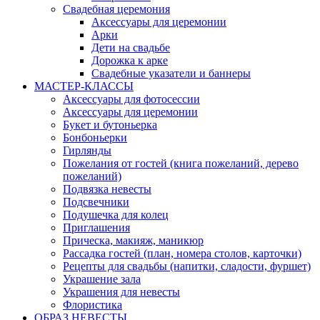
Свадебная церемония
Аксессуары для церемонии
Арки
Дети на свадьбе
Дорожка к арке
Свадебные указатели и баннеры
МАСТЕР-КЛАССЫ
Аксессуары для фотосессии
Аксессуары для церемонии
Букет и бутоньерка
Бонбоньерки
Гирлянды
Пожелания от гостей (книга пожеланий, дерево
пожеланий)
Подвязка невесты
Подсвечники
Подушечка для колец
Приглашения
Прическа, макияж, маникюр
Рассадка гостей (план, номера столов, карточки)
Рецепты для свадьбы (напитки, сладости, фуршет)
Украшение зала
Украшения для невесты
Флористика
ОБРАЗ НЕВЕСТЫ