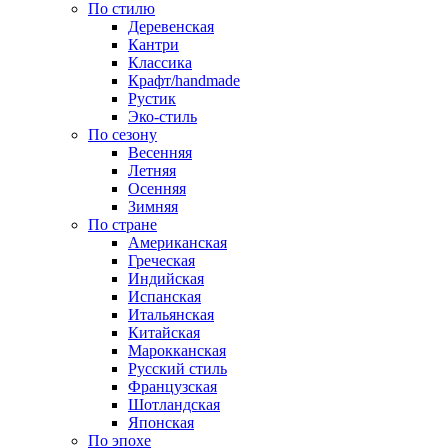
По стилю
Деревенская
Кантри
Классика
Крафт/handmade
Рустик
Эко-стиль
По сезону
Весенняя
Летняя
Осенняя
Зимняя
По стране
Американская
Греческая
Индийская
Испанская
Итальянская
Китайская
Марокканская
Русский стиль
Французская
Шотландская
Японская
По эпохе