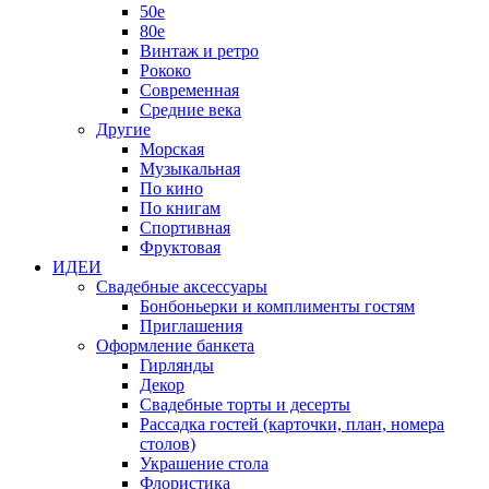
50е
80е
Винтаж и ретро
Рококо
Современная
Средние века
Другие
Морская
Музыкальная
По кино
По книгам
Спортивная
Фруктовая
ИДЕИ
Свадебные аксессуары
Бонбоньерки и комплименты гостям
Приглашения
Оформление банкета
Гирлянды
Декор
Свадебные торты и десерты
Рассадка гостей (карточки, план, номера
столов)
Украшение стола
Флористика