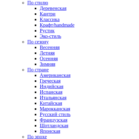
По стилю
Деревенская
Кантри
Классика
Крафт/handmade
Рустик
Эко-стиль
По сезону
Весенняя
Летняя
Осенняя
Зимняя
По стране
Американская
Греческая
Индийская
Испанская
Итальянская
Китайская
Марокканская
Русский стиль
Французская
Шотландская
Японская
По эпохе