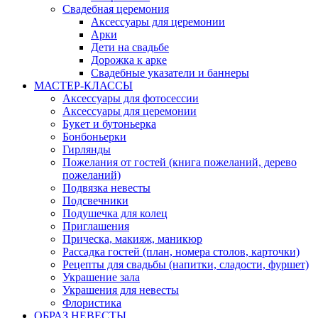
Свадебная церемония
Аксессуары для церемонии
Арки
Дети на свадьбе
Дорожка к арке
Свадебные указатели и баннеры
МАСТЕР-КЛАССЫ
Аксессуары для фотосессии
Аксессуары для церемонии
Букет и бутоньерка
Бонбоньерки
Гирлянды
Пожелания от гостей (книга пожеланий, дерево
пожеланий)
Подвязка невесты
Подсвечники
Подушечка для колец
Приглашения
Прическа, макияж, маникюр
Рассадка гостей (план, номера столов, карточки)
Рецепты для свадьбы (напитки, сладости, фуршет)
Украшение зала
Украшения для невесты
Флористика
ОБРАЗ НЕВЕСТЫ