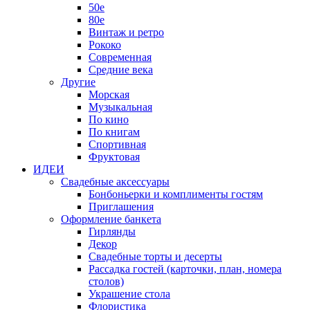
50е
80е
Винтаж и ретро
Рококо
Современная
Средние века
Другие
Морская
Музыкальная
По кино
По книгам
Спортивная
Фруктовая
ИДЕИ
Свадебные аксессуары
Бонбоньерки и комплименты гостям
Приглашения
Оформление банкета
Гирлянды
Декор
Свадебные торты и десерты
Рассадка гостей (карточки, план, номера
столов)
Украшение стола
Флористика