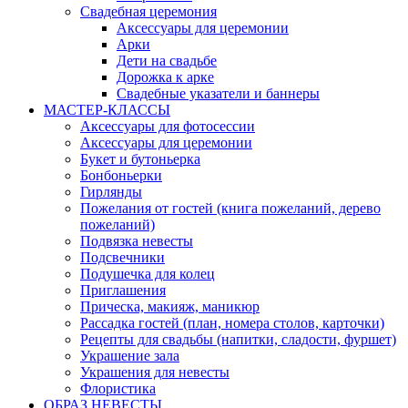
Свадебная церемония
Аксессуары для церемонии
Арки
Дети на свадьбе
Дорожка к арке
Свадебные указатели и баннеры
МАСТЕР-КЛАССЫ
Аксессуары для фотосессии
Аксессуары для церемонии
Букет и бутоньерка
Бонбоньерки
Гирлянды
Пожелания от гостей (книга пожеланий, дерево
пожеланий)
Подвязка невесты
Подсвечники
Подушечка для колец
Приглашения
Прическа, макияж, маникюр
Рассадка гостей (план, номера столов, карточки)
Рецепты для свадьбы (напитки, сладости, фуршет)
Украшение зала
Украшения для невесты
Флористика
ОБРАЗ НЕВЕСТЫ