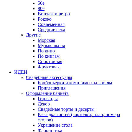
50е
80е
Винтаж и ретро
Рококо
Современная
Средние века
Другие
Морская
Музыкальная
По кино
По книгам
Спортивная
Фруктовая
ИДЕИ
Свадебные аксессуары
Бонбоньерки и комплименты гостям
Приглашения
Оформление банкета
Гирлянды
Декор
Свадебные торты и десерты
Рассадка гостей (карточки, план, номера
столов)
Украшение стола
Флористика