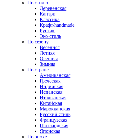
По стилю
Деревенская
Кантри
Классика
Крафт/handmade
Рустик
Эко-стиль
По сезону
Весенняя
Летняя
Осенняя
Зимняя
По стране
Американская
Греческая
Индийская
Испанская
Итальянская
Китайская
Марокканская
Русский стиль
Французская
Шотландская
Японская
По эпохе