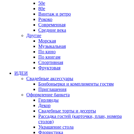
50е
80е
Винтаж и ретро
Рококо
Современная
Средние века
Другие
Морская
Музыкальная
По кино
По книгам
Спортивная
Фруктовая
ИДЕИ
Свадебные аксессуары
Бонбоньерки и комплименты гостям
Приглашения
Оформление банкета
Гирлянды
Декор
Свадебные торты и десерты
Рассадка гостей (карточки, план, номера
столов)
Украшение стола
Флористика