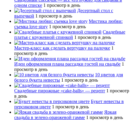
одном списке
1 просмотр в день
Десертный стол с
выпечкой
1 просмотр в день
Мистика любви:
съемка love story
1 просмотр в день
Свадебные
платья с кружевной спинкой
1 просмотр в день
Мастер-класс как сделать вертушку на палочке
1
просмотр в день
Идеи оформления плана рассадки гостей на свадьбе
1
просмотр в день
10 цветов для
белого букета невесты
1 просмотр в день
Свадебные пирожные «cake-balls» — рецепт
1 просмотр
в день
Букет невесты в
персиковом цвете
1 просмотр в день
Яркая
свадьба в зелено-оранжевой гамме
1 просмотр в день