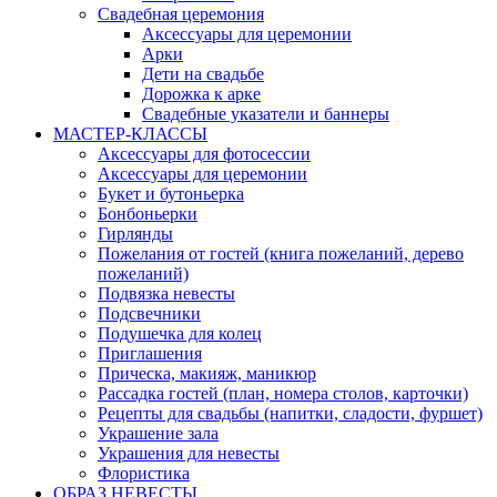
Свадебная церемония
Аксессуары для церемонии
Арки
Дети на свадьбе
Дорожка к арке
Свадебные указатели и баннеры
МАСТЕР-КЛАССЫ
Аксессуары для фотосессии
Аксессуары для церемонии
Букет и бутоньерка
Бонбоньерки
Гирлянды
Пожелания от гостей (книга пожеланий, дерево
пожеланий)
Подвязка невесты
Подсвечники
Подушечка для колец
Приглашения
Прическа, макияж, маникюр
Рассадка гостей (план, номера столов, карточки)
Рецепты для свадьбы (напитки, сладости, фуршет)
Украшение зала
Украшения для невесты
Флористика
ОБРАЗ НЕВЕСТЫ