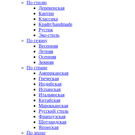
По стилю
Деревенская
Кантри
Классика
Крафт/handmade
Рустик
Эко-стиль
По сезону
Весенняя
Летняя
Осенняя
Зимняя
По стране
Американская
Греческая
Индийская
Испанская
Итальянская
Китайская
Марокканская
Русский стиль
Французская
Шотландская
Японская
По эпохе