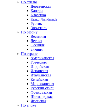
По стилю
Деревенская
Кантри
Классика
Крафт/handmade
Рустик
Эко-стиль
По сезону
Весенняя
Летняя
Осенняя
Зимняя
По стране
Американская
Греческая
Индийская
Испанская
Итальянская
Китайская
Марокканская
Русский стиль
Французская
Шотландская
Японская
По эпохе