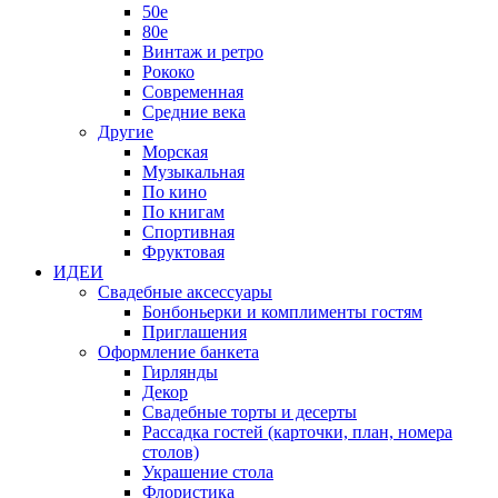
50е
80е
Винтаж и ретро
Рококо
Современная
Средние века
Другие
Морская
Музыкальная
По кино
По книгам
Спортивная
Фруктовая
ИДЕИ
Свадебные аксессуары
Бонбоньерки и комплименты гостям
Приглашения
Оформление банкета
Гирлянды
Декор
Свадебные торты и десерты
Рассадка гостей (карточки, план, номера
столов)
Украшение стола
Флористика