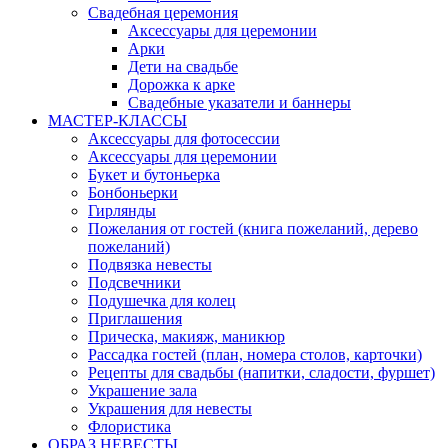
Свадебная церемония
Аксессуары для церемонии
Арки
Дети на свадьбе
Дорожка к арке
Свадебные указатели и баннеры
МАСТЕР-КЛАССЫ
Аксессуары для фотосессии
Аксессуары для церемонии
Букет и бутоньерка
Бонбоньерки
Гирлянды
Пожелания от гостей (книга пожеланий, дерево
пожеланий)
Подвязка невесты
Подсвечники
Подушечка для колец
Приглашения
Прическа, макияж, маникюр
Рассадка гостей (план, номера столов, карточки)
Рецепты для свадьбы (напитки, сладости, фуршет)
Украшение зала
Украшения для невесты
Флористика
ОБРАЗ НЕВЕСТЫ