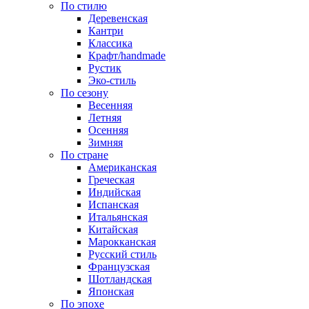
По стилю
Деревенская
Кантри
Классика
Крафт/handmade
Рустик
Эко-стиль
По сезону
Весенняя
Летняя
Осенняя
Зимняя
По стране
Американская
Греческая
Индийская
Испанская
Итальянская
Китайская
Марокканская
Русский стиль
Французская
Шотландская
Японская
По эпохе