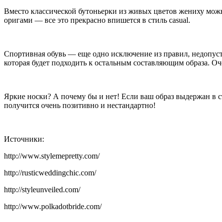
Вместо классической бутоньерки из живых цветов жениху можн
оригами — все это прекрасно впишется в стиль casual.
Спортивная обувь — еще одно исключение из правил, недопус
которая будет подходить к остальным составляющим образа. Оч
Яркие носки? А почему бы и нет! Если ваш образ выдержан в ст
получится очень позитивно и нестандартно!
Источники:
http://www.stylemepretty.com/
http://rusticweddingchic.com/
http://styleunveiled.com/
http://www.polkadotbride.com/