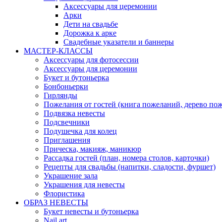
Аксессуары для церемонии
Арки
Дети на свадьбе
Дорожка к арке
Свадебные указатели и баннеры
МАСТЕР-КЛАССЫ
Аксессуары для фотосессии
Аксессуары для церемонии
Букет и бутоньерка
Бонбоньерки
Гирлянды
Пожелания от гостей (книга пожеланий, дерево по
Подвязка невесты
Подсвечники
Подушечка для колец
Приглашения
Прическа, макияж, маникюр
Рассадка гостей (план, номера столов, карточки)
Рецепты для свадьбы (напитки, сладости, фуршет)
Украшение зала
Украшения для невесты
Флористика
ОБРАЗ НЕВЕСТЫ
Букет невесты и бутоньерка
Nail art