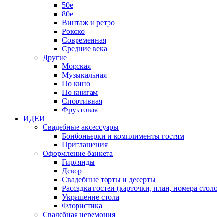
50е
80е
Винтаж и ретро
Рококо
Современная
Средние века
Другие
Морская
Музыкальная
По кино
По книгам
Спортивная
Фруктовая
ИДЕИ
Свадебные аксессуары
Бонбоньерки и комплименты гостям
Приглашения
Оформление банкета
Гирлянды
Декор
Свадебные торты и десерты
Рассадка гостей (карточки, план, номера столо
Украшение стола
Флористика
Свадебная церемония