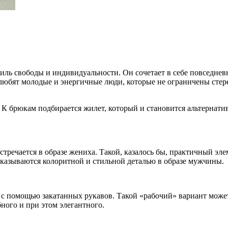
тиль свободы и индивидуальности. Он сочетает в себе повседнев
любят молодые и энергичные люди, которые не ограничены стере
к. К брюкам подбирается жилет, который и становится альтернат
стречается в образе жениха. Такой, казалось бы, практичный эл
оказываются колоритной и стильной деталью в образе мужчины.
 с помощью закатанных рукавов. Такой «рабочий» вариант может
бного и при этом элегантного.