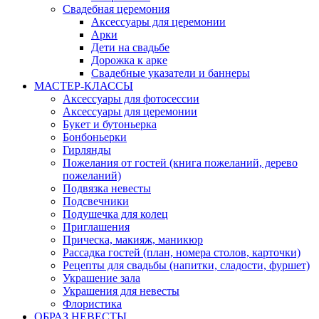
Свадебная церемония
Аксессуары для церемонии
Арки
Дети на свадьбе
Дорожка к арке
Свадебные указатели и баннеры
МАСТЕР-КЛАССЫ
Аксессуары для фотосессии
Аксессуары для церемонии
Букет и бутоньерка
Бонбоньерки
Гирлянды
Пожелания от гостей (книга пожеланий, дерево
пожеланий)
Подвязка невесты
Подсвечники
Подушечка для колец
Приглашения
Прическа, макияж, маникюр
Рассадка гостей (план, номера столов, карточки)
Рецепты для свадьбы (напитки, сладости, фуршет)
Украшение зала
Украшения для невесты
Флористика
ОБРАЗ НЕВЕСТЫ