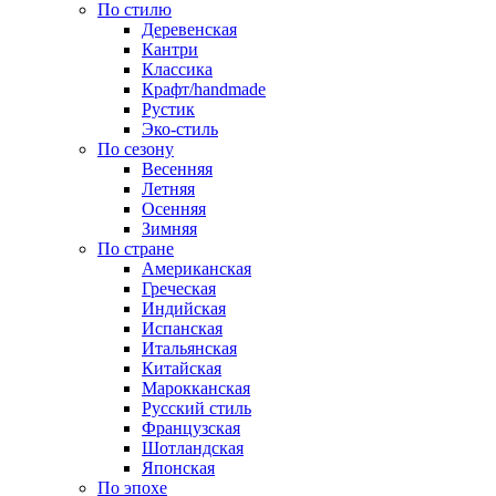
По стилю
Деревенская
Кантри
Классика
Крафт/handmade
Рустик
Эко-стиль
По сезону
Весенняя
Летняя
Осенняя
Зимняя
По стране
Американская
Греческая
Индийская
Испанская
Итальянская
Китайская
Марокканская
Русский стиль
Французская
Шотландская
Японская
По эпохе