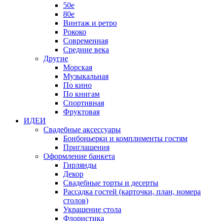
50е
80е
Винтаж и ретро
Рококо
Современная
Средние века
Другие
Морская
Музыкальная
По кино
По книгам
Спортивная
Фруктовая
ИДЕИ
Свадебные аксессуары
Бонбоньерки и комплименты гостям
Приглашения
Оформление банкета
Гирлянды
Декор
Свадебные торты и десерты
Рассадка гостей (карточки, план, номера
столов)
Украшение стола
Флористика