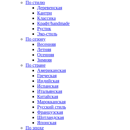
По стилю
Деревенская
Кантри
Классика
Крафт/handmade
Рустик
Эко-стиль
По сезону
Весенняя
Летняя
Осенняя
Зимняя
По стране
Американская
Греческая
Индийская
Испанская
Итальянская
Китайская
Марокканская
Русский стиль
Французская
Шотландская
Японская
По эпохе