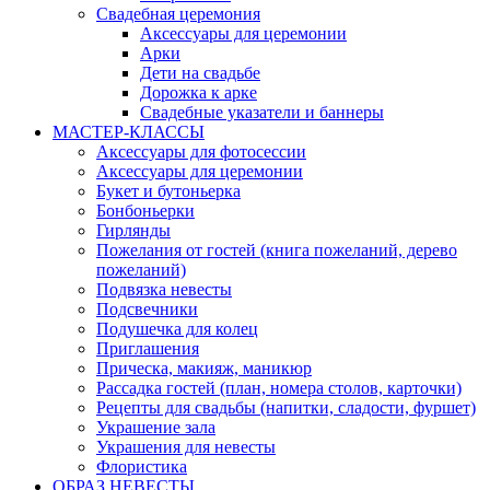
Свадебная церемония
Аксессуары для церемонии
Арки
Дети на свадьбе
Дорожка к арке
Свадебные указатели и баннеры
МАСТЕР-КЛАССЫ
Аксессуары для фотосессии
Аксессуары для церемонии
Букет и бутоньерка
Бонбоньерки
Гирлянды
Пожелания от гостей (книга пожеланий, дерево
пожеланий)
Подвязка невесты
Подсвечники
Подушечка для колец
Приглашения
Прическа, макияж, маникюр
Рассадка гостей (план, номера столов, карточки)
Рецепты для свадьбы (напитки, сладости, фуршет)
Украшение зала
Украшения для невесты
Флористика
ОБРАЗ НЕВЕСТЫ