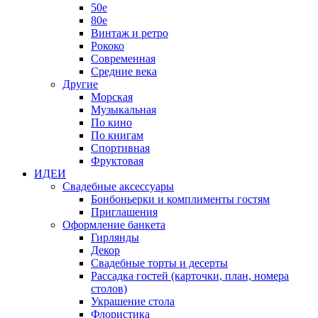
50е
80е
Винтаж и ретро
Рококо
Современная
Средние века
Другие
Морская
Музыкальная
По кино
По книгам
Спортивная
Фруктовая
ИДЕИ
Свадебные аксессуары
Бонбоньерки и комплименты гостям
Приглашения
Оформление банкета
Гирлянды
Декор
Свадебные торты и десерты
Рассадка гостей (карточки, план, номера
столов)
Украшение стола
Флористика