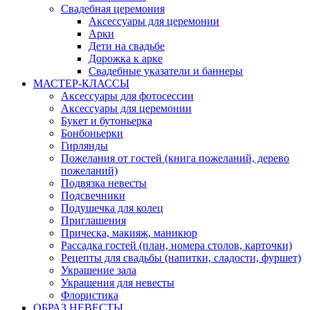
Свадебная церемония
Аксессуары для церемонии
Арки
Дети на свадьбе
Дорожка к арке
Свадебные указатели и баннеры
МАСТЕР-КЛАССЫ
Аксессуары для фотосессии
Аксессуары для церемонии
Букет и бутоньерка
Бонбоньерки
Гирлянды
Пожелания от гостей (книга пожеланий, дерево
пожеланий)
Подвязка невесты
Подсвечники
Подушечка для колец
Приглашения
Прическа, макияж, маникюр
Рассадка гостей (план, номера столов, карточки)
Рецепты для свадьбы (напитки, сладости, фуршет)
Украшение зала
Украшения для невесты
Флористика
ОБРАЗ НЕВЕСТЫ