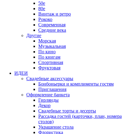
50е
80е
Винтаж и ретро
Рококо
Современная
Средние века
Другие
Морская
Музыкальная
По кино
По книгам
Спортивная
Фруктовая
ИДЕИ
Свадебные аксессуары
Бонбоньерки и комплименты гостям
Приглашения
Оформление банкета
Гирлянды
Декор
Свадебные торты и десерты
Рассадка гостей (карточки, план, номера
столов)
Украшение стола
Флористика