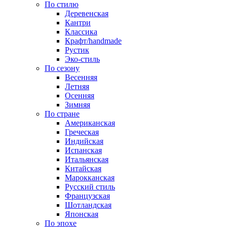
По стилю
Деревенская
Кантри
Классика
Крафт/handmade
Рустик
Эко-стиль
По сезону
Весенняя
Летняя
Осенняя
Зимняя
По стране
Американская
Греческая
Индийская
Испанская
Итальянская
Китайская
Марокканская
Русский стиль
Французская
Шотландская
Японская
По эпохе