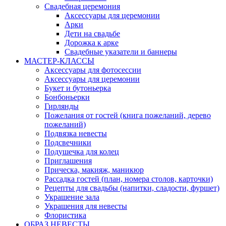
Свадебная церемония
Аксессуары для церемонии
Арки
Дети на свадьбе
Дорожка к арке
Свадебные указатели и баннеры
МАСТЕР-КЛАССЫ
Аксессуары для фотосессии
Аксессуары для церемонии
Букет и бутоньерка
Бонбоньерки
Гирлянды
Пожелания от гостей (книга пожеланий, дерево
пожеланий)
Подвязка невесты
Подсвечники
Подушечка для колец
Приглашения
Прическа, макияж, маникюр
Рассадка гостей (план, номера столов, карточки)
Рецепты для свадьбы (напитки, сладости, фуршет)
Украшение зала
Украшения для невесты
Флористика
ОБРАЗ НЕВЕСТЫ