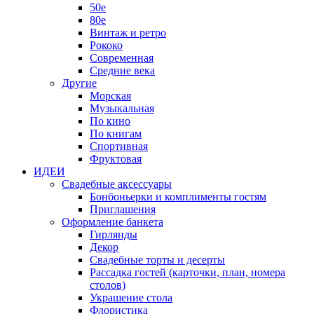
50е
80е
Винтаж и ретро
Рококо
Современная
Средние века
Другие
Морская
Музыкальная
По кино
По книгам
Спортивная
Фруктовая
ИДЕИ
Свадебные аксессуары
Бонбоньерки и комплименты гостям
Приглашения
Оформление банкета
Гирлянды
Декор
Свадебные торты и десерты
Рассадка гостей (карточки, план, номера
столов)
Украшение стола
Флористика