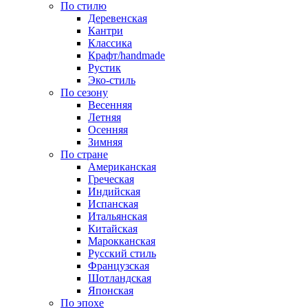
По стилю
Деревенская
Кантри
Классика
Крафт/handmade
Рустик
Эко-стиль
По сезону
Весенняя
Летняя
Осенняя
Зимняя
По стране
Американская
Греческая
Индийская
Испанская
Итальянская
Китайская
Марокканская
Русский стиль
Французская
Шотландская
Японская
По эпохе