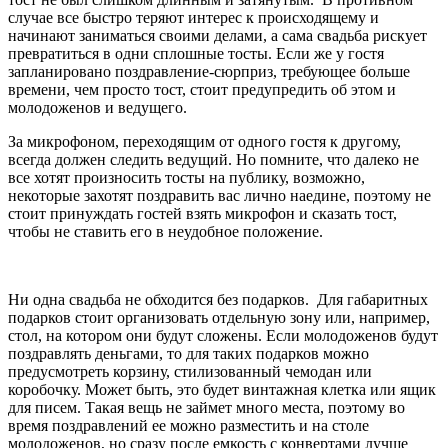
случае все быстро теряют интерес к происходящему и
начинают заниматься своими делами, а сама свадьба рискует
превратиться в одни сплошные тосты. Если же у гостя
запланировано поздравление-сюрприз, требующее больше
времени, чем просто тост, стоит предупредить об этом и
молодоженов и ведущего.
За микрофоном, переходящим от одного гостя к другому,
всегда должен следить ведущий. Но помните, что далеко не
все хотят произносить тосты на публику, возможно,
некоторые захотят поздравить вас лично наедине, поэтому не
стоит принуждать гостей взять микрофон и сказать тост,
чтобы не ставить его в неудобное положение.
Ни одна свадьба не обходится без подарков. Для габаритных
подарков стоит организовать отдельную зону или, например,
стол, на котором они будут сложены. Если молодоженов будут
поздравлять деньгами, то для таких подарков можно
предусмотреть корзину, стилизованный чемодан или
коробочку. Может быть, это будет винтажная клетка или ящик
для писем. Такая вещь не займет много места, поэтому во
время поздравлений ее можно разместить и на столе
молодоженов, но сразу после емкость с конвертами лучше