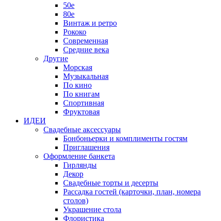
50е
80е
Винтаж и ретро
Рококо
Современная
Средние века
Другие
Морская
Музыкальная
По кино
По книгам
Спортивная
Фруктовая
ИДЕИ
Свадебные аксессуары
Бонбоньерки и комплименты гостям
Приглашения
Оформление банкета
Гирлянды
Декор
Свадебные торты и десерты
Рассадка гостей (карточки, план, номера
столов)
Украшение стола
Флористика