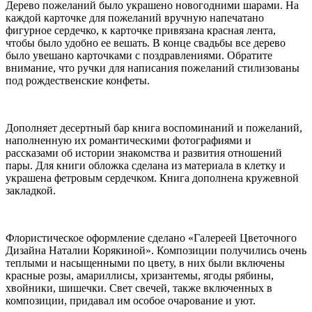
Дерево пожеланий было украшено новогодними шарами. На
каждой карточке для пожеланий вручную напечатано
фигурное сердечко, к карточке привязана красная лента,
чтобы было удобно ее вешать. В конце свадьбы все дерево
было увешано карточками с поздравлениями. Обратите
внимание, что ручки для написания пожеланий стилизованы
под рождественские конфеты.
Дополняет десертный бар книга воспоминаний и пожеланий,
наполненную их романтическими фотографиями и
рассказами об истории знакомства и развития отношений
пары. Для книги обложка сделана из материала в клетку и
украшена фетровым сердечком. Книга дополнена кружевной
закладкой.
Флористическое оформление сделано «Галереей Цветочного
Дизайна Наталии Корякиной». Композиции получились очень
теплыми и насыщенными по цвету, в них были включены
красные розы, амариллисы, хризантемы, ягоды рябины,
хвойники, шишечки. Свет свечей, также включенных в
композиции, придавал им особое очарование и уют.