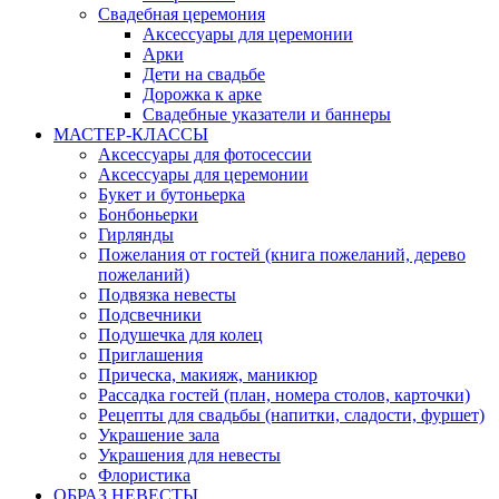
Свадебная церемония
Аксессуары для церемонии
Арки
Дети на свадьбе
Дорожка к арке
Свадебные указатели и баннеры
МАСТЕР-КЛАССЫ
Аксессуары для фотосессии
Аксессуары для церемонии
Букет и бутоньерка
Бонбоньерки
Гирлянды
Пожелания от гостей (книга пожеланий, дерево
пожеланий)
Подвязка невесты
Подсвечники
Подушечка для колец
Приглашения
Прическа, макияж, маникюр
Рассадка гостей (план, номера столов, карточки)
Рецепты для свадьбы (напитки, сладости, фуршет)
Украшение зала
Украшения для невесты
Флористика
ОБРАЗ НЕВЕСТЫ