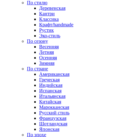
По стилю
Деревенская
Кантри
Классика
Крафт/handmade
Рустик
Эко-стиль
По сезону
Весенняя
Летняя
Осенняя
Зимняя
По стране
Американская
Греческая
Индийская
Испанская
Итальянская
Китайская
Марокканская
Русский стиль
Французская
Шотландская
Японская
По эпохе