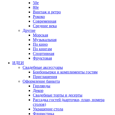
50е
80е
Винтаж и ретро
Рококо
Современная
Средние века
Другие
Морская
Музыкальная
По кино
По книгам
Спортивная
Фруктовая
ИДЕИ
Свадебные аксессуары
Бонбоньерки и комплименты гостям
Приглашения
Оформление банкета
Гирлянды
Декор
Свадебные торты и десерты
Рассадка гостей (карточки, план, номера
столов)
Украшение стола
Флористика