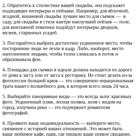
2. Обратитесь к стилистике вашей свадьбы, она подскажет
подходящие интерьеры и пейзажи. Например, для яблочной,
ягодной, вишневой свадьбы лучшее место для съемок — в
саду, для свадьбы в стиле кантри наилучший пейзаж — поле,
для винтажной тематики подойдут интерьеры дворцов,
музеев, старинных усадеб.
3. Постарайтесь выбрать достаточно уединенное место, чтобы
посторонние люди не лезли в кадр. Либо, наоборот, место
наполненное людьми, чтобы толпа сливалась в поток и
образовывала фон.
4. Площадка для съемки в идеале должна находится по дороге
от дома к загсу или от загса к ресторану. Не стоит делать из-за
фотосессии большой крюк — это совершенно нерациональная
трата вашего волшебного дня, в котором всего лишь 24 часа.
5. Выбирайте панорамные виды — это всегда залог красивых
фото. Уединенный пляж, лесная поляна, холм с видом на
город, излучина реки — это подчеркнет романтизм
фотографий.
6. Проявите вашу индивидуальность — выберите место,
связанное с историей ваших отношений. Это может быть
ваше любимое кафе, парк, где прошло ваше первое свидание,