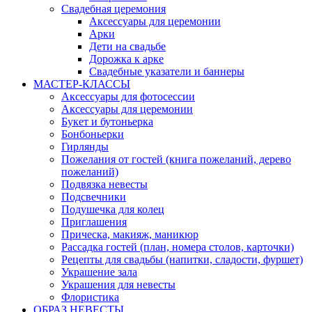
Свадебная церемония
Аксессуары для церемонии
Арки
Дети на свадьбе
Дорожка к арке
Свадебные указатели и баннеры
МАСТЕР-КЛАССЫ
Аксессуары для фотосессии
Аксессуары для церемонии
Букет и бутоньерка
Бонбоньерки
Гирлянды
Пожелания от гостей (книга пожеланий, дерево
пожеланий)
Подвязка невесты
Подсвечники
Подушечка для колец
Приглашения
Прическа, макияж, маникюр
Рассадка гостей (план, номера столов, карточки)
Рецепты для свадьбы (напитки, сладости, фуршет)
Украшение зала
Украшения для невесты
Флористика
ОБРАЗ НЕВЕСТЫ