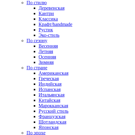
По стилю
Деревенская
Кантри
Классика
Крафт/handmade
Рустик
Эко-стиль
По сезону
Весенняя
Летняя
Осенняя
Зимняя
По стране
Американская
Греческая
Индийская
Испанская
Итальянская
Китайская
Марокканская
Русский стиль
Французская
Шотландская
Японская
По эпохе