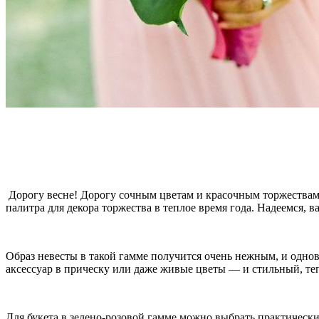
Дорогу весне! Дорогу сочным цветам и красочным торжествам
палитра для декора торжества в теплое время года. Надеемся, в
Образ невесты в такой гамме получится очень нежным, и однов
аксессуар в прическу или даже живые цветы — и стильный, теп
Для букета в зелено-розовой гамме можно выбрать практически 