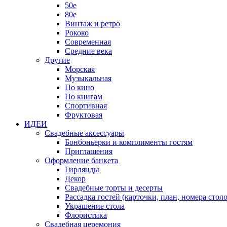
50е
80е
Винтаж и ретро
Рококо
Современная
Средние века
Другие
Морская
Музыкальная
По кино
По книгам
Спортивная
Фруктовая
ИДЕИ
Свадебные аксессуары
Бонбоньерки и комплименты гостям
Приглашения
Оформление банкета
Гирлянды
Декор
Свадебные торты и десерты
Рассадка гостей (карточки, план, номера столо
Украшение стола
Флористика
Свадебная церемония