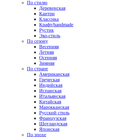
По стилю
Деревенская
Кантри
Классика
Крафт/handmade
Рустик
Эко-стиль
По сезону
Весенняя
Летняя
Осенняя
Зимняя
По стране
Американская
Греческая
Индийская
Испанская
Итальянская
Китайская
Марокканская
Русский стиль
Французская
Шотландская
Японская
По эпохе