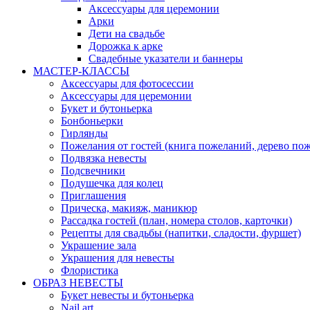
Аксессуары для церемонии
Арки
Дети на свадьбе
Дорожка к арке
Свадебные указатели и баннеры
МАСТЕР-КЛАССЫ
Аксессуары для фотосессии
Аксессуары для церемонии
Букет и бутоньерка
Бонбоньерки
Гирлянды
Пожелания от гостей (книга пожеланий, дерево по
Подвязка невесты
Подсвечники
Подушечка для колец
Приглашения
Прическа, макияж, маникюр
Рассадка гостей (план, номера столов, карточки)
Рецепты для свадьбы (напитки, сладости, фуршет)
Украшение зала
Украшения для невесты
Флористика
ОБРАЗ НЕВЕСТЫ
Букет невесты и бутоньерка
Nail art