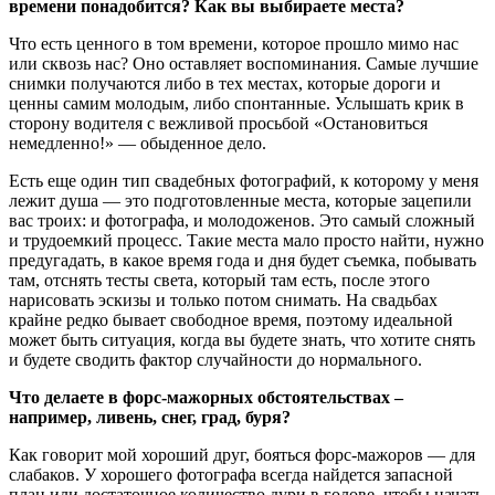
времени понадобится?
Как вы выбираете места?
Что есть ценного в том времени, которое прошло мимо нас
или сквозь нас? Оно оставляет воспоминания. Самые лучшие
снимки получаются либо в тех местах, которые дороги и
ценны самим молодым, либо спонтанные. Услышать крик в
сторону водителя с вежливой просьбой «Остановиться
немедленно!» — обыденное дело.
Есть еще один тип свадебных фотографий, к которому у меня
лежит душа — это подготовленные места, которые зацепили
вас троих: и фотографа, и молодоженов. Это самый сложный
и трудоемкий процесс. Такие места мало просто найти, нужно
предугадать, в какое время года и дня будет съемка, побывать
там, отснять тесты света, который там есть, после этого
нарисовать эскизы и только потом снимать. На свадьбах
крайне редко бывает свободное время, поэтому идеальной
может быть ситуация, когда вы будете знать, что хотите снять
и будете сводить фактор случайности до нормального.
Что делаете в форс-мажорных обстоятельствах –
например, ливень, снег, град, буря?
Как говорит мой хороший друг, бояться форс-мажоров — для
слабаков. У хорошего фотографа всегда найдется запасной
план или достаточное количество дури в голове, чтобы начать