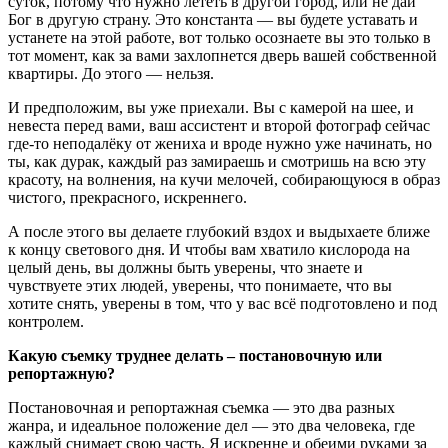
суток, потому что нужно лететь в другой город, или не дай
Бог в другую страну. Это константа — вы будете уставать и
устанете на этой работе, вот только осознаете вы это только в
тот момент, как за вами захлопнется дверь вашей собственной
квартиры. До этого — нельзя.
И предположим, вы уже приехали. Вы с камерой на шее, и
невеста перед вами, ваш ассистент и второй фотограф сейчас
где-то неподалёку от жениха и вроде нужно уже начинать, но
ты, как дурак, каждый раз замираешь и смотришь на всю эту
красоту, на волнения, на кучи мелочей, собирающуюся в образ
чистого, прекрасного, искреннего.
А после этого вы делаете глубокий вздох и выдыхаете ближе
к концу светового дня. И чтобы вам хватило кислорода на
целый день, вы должны быть уверены, что знаете и
чувствуете этих людей, уверены, что понимаете, что вы
хотите снять, уверены в том, что у вас всё подготовлено и под
контролем.
Какую съемку труднее делать – постановочную или
репортажную?
Постановочная и репортажная съемка — это два разных
жанра, и идеальное положение дел — это два человека, где
каждый снимает свою часть. Я искренне и обеими руками за