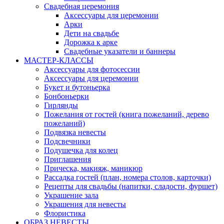
Свадебная церемония
Аксессуары для церемонии
Арки
Дети на свадьбе
Дорожка к арке
Свадебные указатели и баннеры
МАСТЕР-КЛАССЫ
Аксессуары для фотосессии
Аксессуары для церемонии
Букет и бутоньерка
Бонбоньерки
Гирлянды
Пожелания от гостей (книга пожеланий, дерево
пожеланий)
Подвязка невесты
Подсвечники
Подушечка для колец
Приглашения
Прическа, макияж, маникюр
Рассадка гостей (план, номера столов, карточки)
Рецепты для свадьбы (напитки, сладости, фуршет)
Украшение зала
Украшения для невесты
Флористика
ОБРАЗ НЕВЕСТЫ