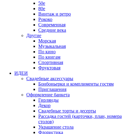
50е
80е
Винтаж и ретро
Рококо
Современная
Средние века
Другие
Морская
Музыкальная
По кино
По книгам
Спортивная
Фруктовая
ИДЕИ
Свадебные аксессуары
Бонбоньерки и комплименты гостям
Приглашения
Оформление банкета
Гирлянды
Декор
Свадебные торты и десерты
Рассадка гостей (карточки, план, номера
столов)
Украшение стола
Флористика