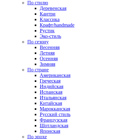
По стилю
Деревенская
Кантри
Классика
Крафт/handmade
Рустик
Эко-стиль
По сезону
Весенняя
Летняя
Осенняя
Зимняя
По стране
Американская
Греческая
Индийская
Испанская
Итальянская
Китайская
Марокканская
Русский стиль
Французская
Шотландская
Японская
По эпохе