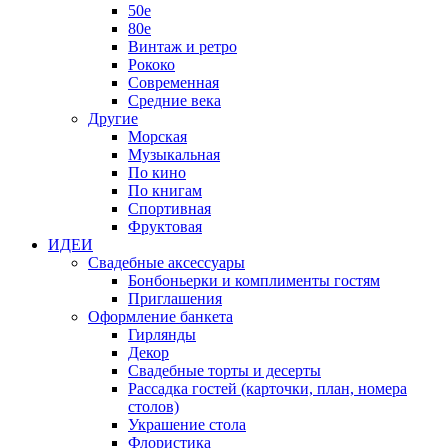
50е
80е
Винтаж и ретро
Рококо
Современная
Средние века
Другие
Морская
Музыкальная
По кино
По книгам
Спортивная
Фруктовая
ИДЕИ
Свадебные аксессуары
Бонбоньерки и комплименты гостям
Приглашения
Оформление банкета
Гирлянды
Декор
Свадебные торты и десерты
Рассадка гостей (карточки, план, номера
столов)
Украшение стола
Флористика