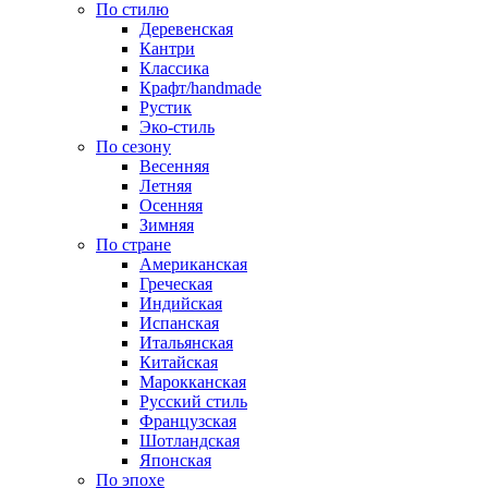
По стилю
Деревенская
Кантри
Классика
Крафт/handmade
Рустик
Эко-стиль
По сезону
Весенняя
Летняя
Осенняя
Зимняя
По стране
Американская
Греческая
Индийская
Испанская
Итальянская
Китайская
Марокканская
Русский стиль
Французская
Шотландская
Японская
По эпохе