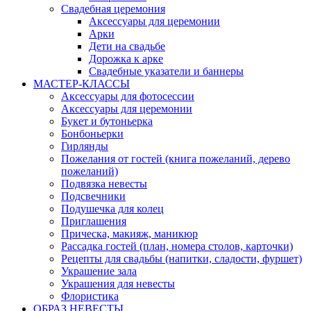
Свадебная церемония
Аксессуары для церемонии
Арки
Дети на свадьбе
Дорожка к арке
Свадебные указатели и баннеры
МАСТЕР-КЛАССЫ
Аксессуары для фотосессии
Аксессуары для церемонии
Букет и бутоньерка
Бонбоньерки
Гирлянды
Пожелания от гостей (книга пожеланий, дерево
пожеланий)
Подвязка невесты
Подсвечники
Подушечка для колец
Приглашения
Прическа, макияж, маникюр
Рассадка гостей (план, номера столов, карточки)
Рецепты для свадьбы (напитки, сладости, фуршет)
Украшение зала
Украшения для невесты
Флористика
ОБРАЗ НЕВЕСТЫ