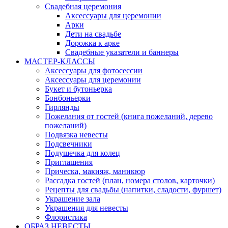
Свадебная церемония
Аксессуары для церемонии
Арки
Дети на свадьбе
Дорожка к арке
Свадебные указатели и баннеры
МАСТЕР-КЛАССЫ
Аксессуары для фотосессии
Аксессуары для церемонии
Букет и бутоньерка
Бонбоньерки
Гирлянды
Пожелания от гостей (книга пожеланий, дерево
пожеланий)
Подвязка невесты
Подсвечники
Подушечка для колец
Приглашения
Прическа, макияж, маникюр
Рассадка гостей (план, номера столов, карточки)
Рецепты для свадьбы (напитки, сладости, фуршет)
Украшение зала
Украшения для невесты
Флористика
ОБРАЗ НЕВЕСТЫ