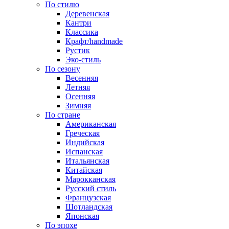
По стилю
Деревенская
Кантри
Классика
Крафт/handmade
Рустик
Эко-стиль
По сезону
Весенняя
Летняя
Осенняя
Зимняя
По стране
Американская
Греческая
Индийская
Испанская
Итальянская
Китайская
Марокканская
Русский стиль
Французская
Шотландская
Японская
По эпохе