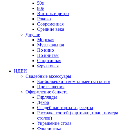
50е
80е
Винтаж и ретро
Рококо
Современная
Средние века
Другие
Морская
Музыкальная
По кино
По книгам
Спортивная
Фруктовая
ИДЕИ
Свадебные аксессуары
Бонбоньерки и комплименты гостям
Приглашения
Оформление банкета
Гирлянды
Декор
Свадебные торты и десерты
Рассадка гостей (карточки, план, номера
столов)
Украшение стола
Флористика