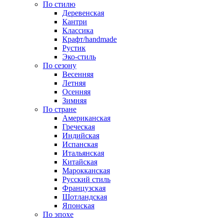
По стилю
Деревенская
Кантри
Классика
Крафт/handmade
Рустик
Эко-стиль
По сезону
Весенняя
Летняя
Осенняя
Зимняя
По стране
Американская
Греческая
Индийская
Испанская
Итальянская
Китайская
Марокканская
Русский стиль
Французская
Шотландская
Японская
По эпохе