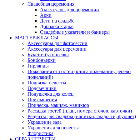
Свадебная церемония
Аксессуары для церемонии
Арки
Дети на свадьбе
Дорожка к арке
Свадебные указатели и баннеры
МАСТЕР-КЛАССЫ
Аксессуары для фотосессии
Аксессуары для церемонии
Букет и бутоньерка
Бонбоньерки
Гирлянды
Пожелания от гостей (книга пожеланий, дерево
пожеланий)
Подвязка невесты
Подсвечники
Подушечка для колец
Приглашения
Прическа, макияж, маникюр
Рассадка гостей (план, номера столов, карточки)
Рецепты для свадьбы (напитки, сладости, фуршет)
Украшение зала
Украшения для невесты
Флористика
ОБРАЗ НЕВЕСТЫ