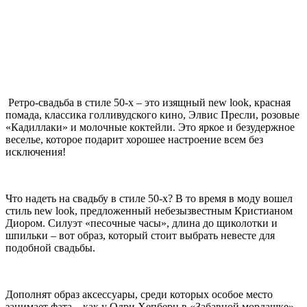
Ретро-свадьба в стиле 50-х – это изящный new look, красная
помада, классика голливудского кино, Элвис Пресли, розовые
«Кадиллаки» и молочные коктейли. Это яркое и безудержное
веселье, которое подарит хорошее настроение всем без
исключения!
Что надеть на свадьбу в стиле 50-х? В то время в моду вошел
стиль new look, предложенный небезызвестным Кристианом
Диором. Силуэт «песочные часы», длина до щиколотки и
шпильки – вот образ, который стоит выбрать невесте для
подобной свадьбы.
Дополнят образ аксессуары, среди которых особое место
занимает фата – как у Одри Хепберн в «Забавной мордашке».