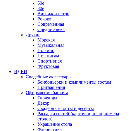
50е
80е
Винтаж и ретро
Рококо
Современная
Средние века
Другие
Морская
Музыкальная
По кино
По книгам
Спортивная
Фруктовая
ИДЕИ
Свадебные аксессуары
Бонбоньерки и комплименты гостям
Приглашения
Оформление банкета
Гирлянды
Декор
Свадебные торты и десерты
Рассадка гостей (карточки, план, номера
столов)
Украшение стола
Флористика