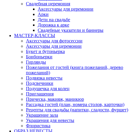
Свадебная церемония
Аксессуары для церемонии
Арки
Дети на свадьбе
Дорожка к арке
Свадебные указатели и баннеры
МАСТЕР-КЛАССЫ
Аксессуары для фотосессии
Аксессуары для церемонии
Букет и бутоньерка
Бонбоньерки
Гирлянды
Пожелания от гостей (книга пожеланий, дерево
пожеланий)
Подвязка невесты
Подсвечники
Подушечка для колец
Приглашения
Прическа, макияж, маникюр
Рассадка гостей (план, номера столов, карточки)
Рецепты для свадьбы (напитки, сладости, фуршет)
Украшение зала
Украшения для невесты
Флористика
ОБРАЗ НЕВЕСТЫ