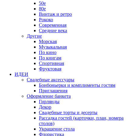
50е
80е
Винтаж и ретро
Рококо
Современная
Средние века
Другие
Морская
Музыкальная
По кино
По книгам
Спортивная
Фруктовая
ИДЕИ
Свадебные аксессуары
Бонбоньерки и комплименты гостям
Приглашения
Оформление банкета
Гирлянды
Декор
Свадебные торты и десерты
Рассадка гостей (карточки, план, номера
столов)
Украшение стола
Флористика