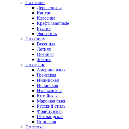
По стилю
Деревенская
Кантри
Классика
Крафт/handmade
Рустик
Эко-стиль
По сезону
Весенняя
Летняя
Осенняя
Зимняя
По стране
Американская
Греческая
Индийская
Испанская
Итальянская
Китайская
Марокканская
Русский стиль
Французская
Шотландская
Японская
По эпохе