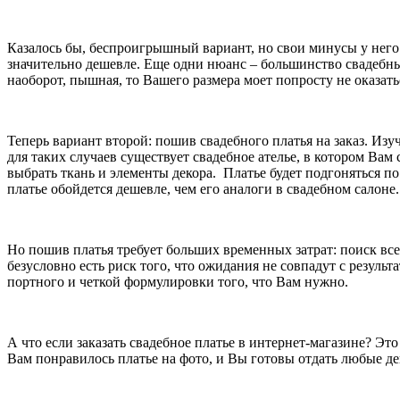
Казалось бы, беспроигрышный вариант, но свои минусы у него 
значительно дешевле. Еще одни нюанс – большинство свадебных
наоборот, пышная, то Вашего размера моет попросту не оказать
Теперь вариант второй: пошив свадебного платья на заказ. Изу
для таких случаев существует свадебное ателье, в котором Ва
выбрать ткань и элементы декора. Платье будет подгоняться по
платье обойдется дешевле, чем его аналоги в свадебном салоне.
Но пошив платья требует больших временных затрат: поиск вс
безусловно есть риск того, что ожидания не совпадут с результ
портного и четкой формулировки того, что Вам нужно.
А что если заказать свадебное платье в интернет-магазине? Э
Вам понравилось платье на фото, и Вы готовы отдать любые день