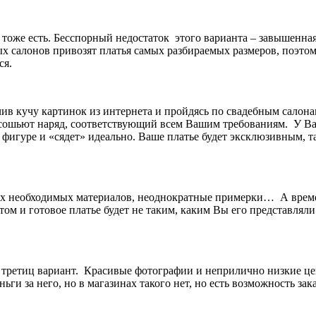
тоже есть. Бесспорный недостаток этого варианта – завышенная 
 салонов привозят платья самых разбираемых размеров, поэтому
ся.
чив кучу картинок из интернета и пройдясь по свадебным салона
м сошьют наряд, соответствующий всем Вашим требованиям. У Ва
 фигуре и «сядет» идеально. Ваше платье будет эксклюзивным, та
ех необходимых материалов, неоднократные примерки… А времен
атом и готовое платье будет не таким, каким Вы его представлял
то третиц вариант. Красивые фотографии и неприлично низкие ц
ги за него, но в магазинах такого нет, но есть возможность зака