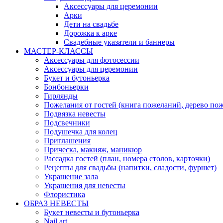
Аксессуары для церемонии
Арки
Дети на свадьбе
Дорожка к арке
Свадебные указатели и баннеры
МАСТЕР-КЛАССЫ
Аксессуары для фотосессии
Аксессуары для церемонии
Букет и бутоньерка
Бонбоньерки
Гирлянды
Пожелания от гостей (книга пожеланий, дерево по
Подвязка невесты
Подсвечники
Подушечка для колец
Приглашения
Прическа, макияж, маникюр
Рассадка гостей (план, номера столов, карточки)
Рецепты для свадьбы (напитки, сладости, фуршет)
Украшение зала
Украшения для невесты
Флористика
ОБРАЗ НЕВЕСТЫ
Букет невесты и бутоньерка
Nail art