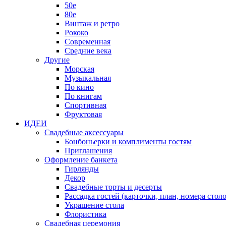
50е
80е
Винтаж и ретро
Рококо
Современная
Средние века
Другие
Морская
Музыкальная
По кино
По книгам
Спортивная
Фруктовая
ИДЕИ
Свадебные аксессуары
Бонбоньерки и комплименты гостям
Приглашения
Оформление банкета
Гирлянды
Декор
Свадебные торты и десерты
Рассадка гостей (карточки, план, номера столо
Украшение стола
Флористика
Свадебная церемония