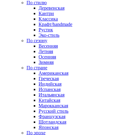
По стилю
Деревенская
Кантри
Классика
Крафт/handmade
Рустик
Эко-стиль
По сезону
Весенняя
Летняя
Осенняя
Зимняя
По стране
Американская
Греческая
Индийская
Испанская
Итальянская
Китайская
Марокканская
Русский стиль
Французская
Шотландская
Японская
По эпохе