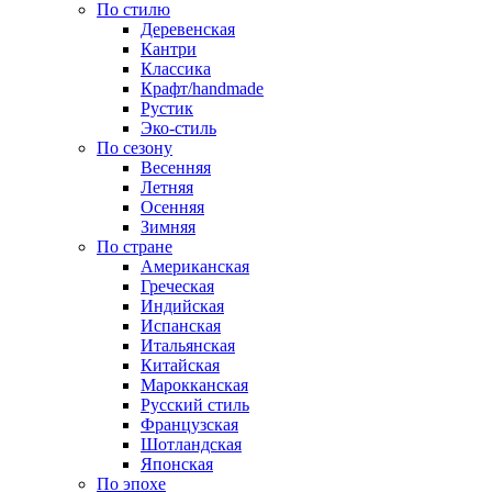
По стилю
Деревенская
Кантри
Классика
Крафт/handmade
Рустик
Эко-стиль
По сезону
Весенняя
Летняя
Осенняя
Зимняя
По стране
Американская
Греческая
Индийская
Испанская
Итальянская
Китайская
Марокканская
Русский стиль
Французская
Шотландская
Японская
По эпохе