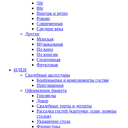
50е
80е
Винтаж и ретро
Рококо
Современная
Средние века
Другие
Морская
Музыкальная
По кино
По книгам
Спортивная
Фруктовая
ИДЕИ
Свадебные аксессуары
Бонбоньерки и комплименты гостям
Приглашения
Оформление банкета
Гирлянды
Декор
Свадебные торты и десерты
Рассадка гостей (карточки, план, номера
столов)
Украшение стола
Флористика