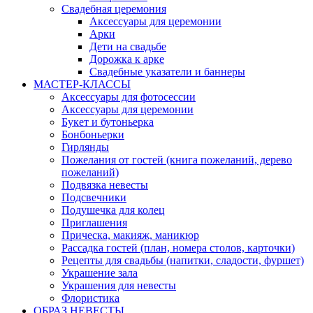
Свадебная церемония
Аксессуары для церемонии
Арки
Дети на свадьбе
Дорожка к арке
Свадебные указатели и баннеры
МАСТЕР-КЛАССЫ
Аксессуары для фотосессии
Аксессуары для церемонии
Букет и бутоньерка
Бонбоньерки
Гирлянды
Пожелания от гостей (книга пожеланий, дерево
пожеланий)
Подвязка невесты
Подсвечники
Подушечка для колец
Приглашения
Прическа, макияж, маникюр
Рассадка гостей (план, номера столов, карточки)
Рецепты для свадьбы (напитки, сладости, фуршет)
Украшение зала
Украшения для невесты
Флористика
ОБРАЗ НЕВЕСТЫ