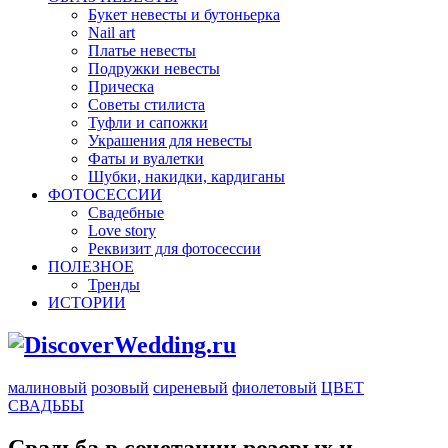
Букет невесты и бутоньерка
Nail art
Платье невесты
Подружки невесты
Прическа
Советы стилиста
Туфли и сапожки
Украшения для невесты
Фаты и вуалетки
Шубки, накидки, кардиганы
ФОТОСЕССИИ
Свадебные
Love story
Реквизит для фотосессии
ПОЛЕЗНОЕ
Тренды
ИСТОРИИ
малиновый
розовый
сиреневый
фиолетовый
ЦВЕТ
СВАДЬБЫ
Свадьба в сочетании розовых и