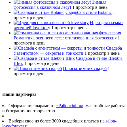
Зимняя
фотосессия в сказочном лесу!
1 просмотр в день
Свадьба в стиле Botanic
1
просмотр в день
Идеи для съемки
весенней love story
1 просмотр в день
Романтика осеннего леса: стилизованная фотосессия
1
просмотр в день
Свадьба
с агентством — секреты и тонкости
1 просмотр в день
Свадьба в стиле Шебби-
Шик
1 просмотр в день
Плюсы зимних свадеб
1
просмотр в день
Наши партнеры
Оформление шарами от
«Palloncini.ru»
: масштабные работы
и безграничное творчество.
Выбери своё из более 3000 свадебных платьев на
salon-
love-forever.ru