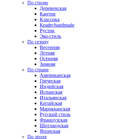
По стилю
Деревенская
Кантри
Классика
Крафт/handmade
Рустик
Эко-стиль
По сезону
Весенняя
Летняя
Осенняя
Зимняя
По стране
Американская
Греческая
Индийская
Испанская
Итальянская
Китайская
Марокканская
Русский стиль
Французская
Шотландская
Японская
По эпохе