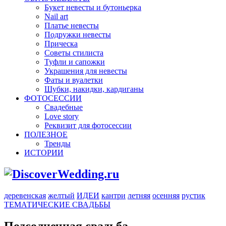
Букет невесты и бутоньерка
Nail art
Платье невесты
Подружки невесты
Прическа
Советы стилиста
Туфли и сапожки
Украшения для невесты
Фаты и вуалетки
Шубки, накидки, кардиганы
ФОТОСЕССИИ
Свадебные
Love story
Реквизит для фотосессии
ПОЛЕЗНОЕ
Тренды
ИСТОРИИ
деревенская
желтый
ИДЕИ
кантри
летняя
осенняя
рустик
ТЕМАТИЧЕСКИЕ СВАДЬБЫ
Подсолнечная свадьба