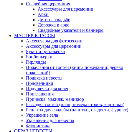
Свадебная церемония
Аксессуары для церемонии
Арки
Дети на свадьбе
Дорожка к арке
Свадебные указатели и баннеры
МАСТЕР-КЛАССЫ
Аксессуары для фотосессии
Аксессуары для церемонии
Букет и бутоньерка
Бонбоньерки
Гирлянды
Пожелания от гостей (книга пожеланий, дерево
пожеланий)
Подвязка невесты
Подсвечники
Подушечка для колец
Приглашения
Прическа, макияж, маникюр
Рассадка гостей (план, номера столов, карточки)
Рецепты для свадьбы (напитки, сладости, фуршет)
Украшение зала
Украшения для невесты
Флористика
ОБРАЗ НЕВЕСТЫ