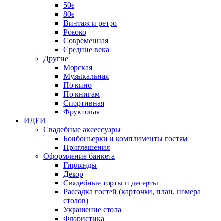
50е
80е
Винтаж и ретро
Рококо
Современная
Средние века
Другие
Морская
Музыкальная
По кино
По книгам
Спортивная
Фруктовая
ИДЕИ
Свадебные аксессуары
Бонбоньерки и комплименты гостям
Приглашения
Оформление банкета
Гирлянды
Декор
Свадебные торты и десерты
Рассадка гостей (карточки, план, номера
столов)
Украшение стола
Флористика