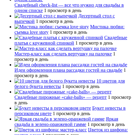
Свадебный сheck-list — все что нужно для свадьбы в
одном списке
1 просмотр в день
Десертный стол с
выпечкой
1 просмотр в день
Мистика любви:
съемка love story
1 просмотр в день
Свадебные
платья с кружевной спинкой
1 просмотр в день
Мастер-класс как сделать вертушку на палочке
1
просмотр в день
Идеи оформления плана рассадки гостей на свадьбе
1
просмотр в день
10 цветов для
белого букета невесты
1 просмотр в день
Свадебные пирожные «cake-balls» — рецепт
1 просмотр
в день
Букет невесты в
персиковом цвете
1 просмотр в день
Яркая
свадьба в зелено-оранжевой гамме
1 просмотр в день
Цветок из шифона: