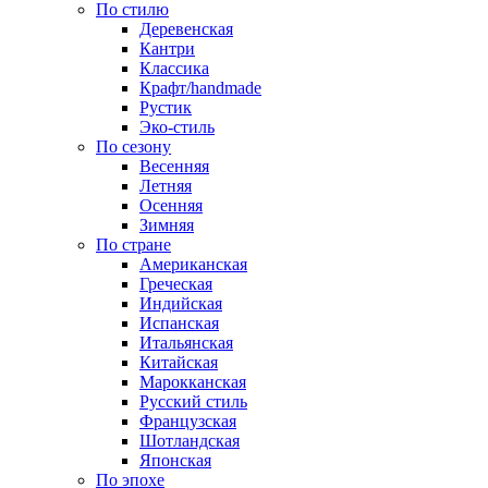
По стилю
Деревенская
Кантри
Классика
Крафт/handmade
Рустик
Эко-стиль
По сезону
Весенняя
Летняя
Осенняя
Зимняя
По стране
Американская
Греческая
Индийская
Испанская
Итальянская
Китайская
Марокканская
Русский стиль
Французская
Шотландская
Японская
По эпохе