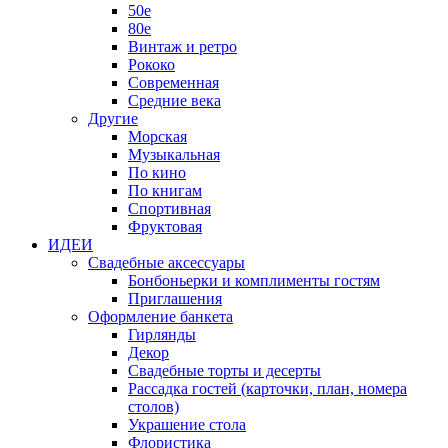
50е
80е
Винтаж и ретро
Рококо
Современная
Средние века
Другие
Морская
Музыкальная
По кино
По книгам
Спортивная
Фруктовая
ИДЕИ
Свадебные аксессуары
Бонбоньерки и комплименты гостям
Приглашения
Оформление банкета
Гирлянды
Декор
Свадебные торты и десерты
Рассадка гостей (карточки, план, номера
столов)
Украшение стола
Флористика