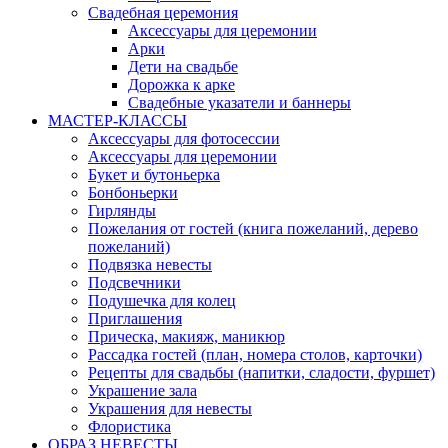
Свадебная церемония
Аксессуары для церемонии
Арки
Дети на свадьбе
Дорожка к арке
Свадебные указатели и баннеры
МАСТЕР-КЛАССЫ
Аксессуары для фотосессии
Аксессуары для церемонии
Букет и бутоньерка
Бонбоньерки
Гирлянды
Пожелания от гостей (книга пожеланий, дерево
пожеланий)
Подвязка невесты
Подсвечники
Подушечка для колец
Приглашения
Прическа, макияж, маникюр
Рассадка гостей (план, номера столов, карточки)
Рецепты для свадьбы (напитки, сладости, фуршет)
Украшение зала
Украшения для невесты
Флористика
ОБРАЗ НЕВЕСТЫ