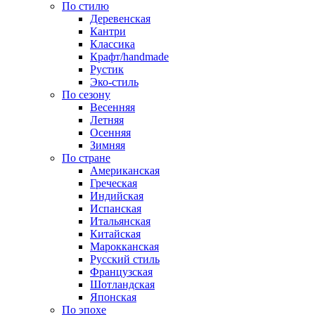
По стилю
Деревенская
Кантри
Классика
Крафт/handmade
Рустик
Эко-стиль
По сезону
Весенняя
Летняя
Осенняя
Зимняя
По стране
Американская
Греческая
Индийская
Испанская
Итальянская
Китайская
Марокканская
Русский стиль
Французская
Шотландская
Японская
По эпохе