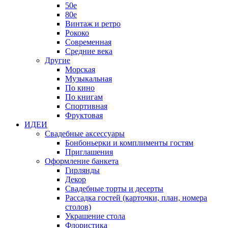
50е
80е
Винтаж и ретро
Рококо
Современная
Средние века
Другие
Морская
Музыкальная
По кино
По книгам
Спортивная
Фруктовая
ИДЕИ
Свадебные аксессуары
Бонбоньерки и комплименты гостям
Приглашения
Оформление банкета
Гирлянды
Декор
Свадебные торты и десерты
Рассадка гостей (карточки, план, номера
столов)
Украшение стола
Флористика