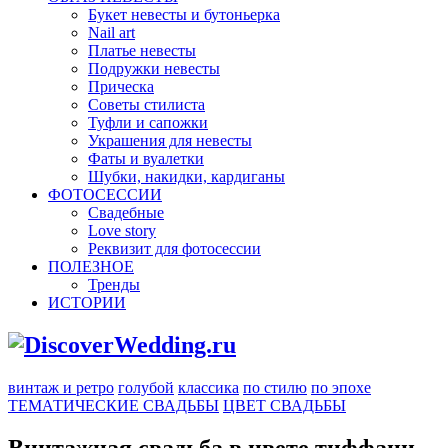
Букет невесты и бутоньерка
Nail art
Платье невесты
Подружки невесты
Прическа
Советы стилиста
Туфли и сапожки
Украшения для невесты
Фаты и вуалетки
Шубки, накидки, кардиганы
ФОТОСЕССИИ
Свадебные
Love story
Реквизит для фотосессии
ПОЛЕЗНОЕ
Тренды
ИСТОРИИ
винтаж и ретро
голубой
классика
по стилю
по эпохе
ТЕМАТИЧЕСКИЕ СВАДЬБЫ
ЦВЕТ СВАДЬБЫ
Винтажная свадьба в цвете тиффани