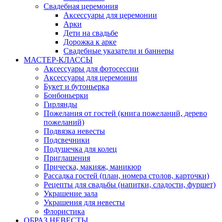
Свадебная церемония
Аксессуары для церемонии
Арки
Дети на свадьбе
Дорожка к арке
Свадебные указатели и баннеры
МАСТЕР-КЛАССЫ
Аксессуары для фотосессии
Аксессуары для церемонии
Букет и бутоньерка
Бонбоньерки
Гирлянды
Пожелания от гостей (книга пожеланий, дерево
пожеланий)
Подвязка невесты
Подсвечники
Подушечка для колец
Приглашения
Прическа, макияж, маникюр
Рассадка гостей (план, номера столов, карточки)
Рецепты для свадьбы (напитки, сладости, фуршет)
Украшение зала
Украшения для невесты
Флористика
ОБРАЗ НЕВЕСТЫ