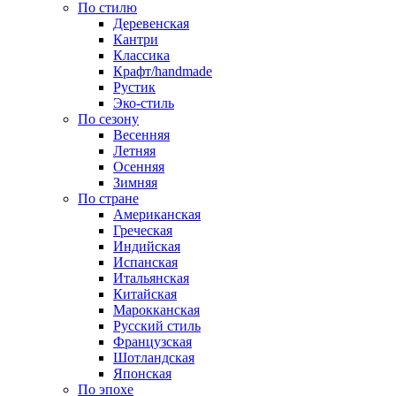
По стилю
Деревенская
Кантри
Классика
Крафт/handmade
Рустик
Эко-стиль
По сезону
Весенняя
Летняя
Осенняя
Зимняя
По стране
Американская
Греческая
Индийская
Испанская
Итальянская
Китайская
Марокканская
Русский стиль
Французская
Шотландская
Японская
По эпохе