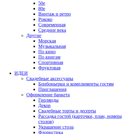
50е
80е
Винтаж и ретро
Рококо
Современная
Средние века
Другие
Морская
Музыкальная
По кино
По книгам
Спортивная
Фруктовая
ИДЕИ
Свадебные аксессуары
Бонбоньерки и комплименты гостям
Приглашения
Оформление банкета
Гирлянды
Декор
Свадебные торты и десерты
Рассадка гостей (карточки, план, номера
столов)
Украшение стола
Флористика