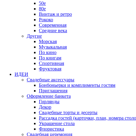
50е
80е
Винтаж и ретро
Рококо
Современная
Средние века
Другие
Морская
Музыкальная
По кино
По книгам
Спортивная
Фруктовая
ИДЕИ
Свадебные аксессуары
Бонбоньерки и комплименты гостям
Приглашения
Оформление банкета
Гирлянды
Декор
Свадебные торты и десерты
Рассадка гостей (карточки, план, номера столо
Украшение стола
Флористика
Свадебная церемония