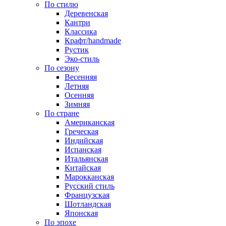
По стилю
Деревенская
Кантри
Классика
Крафт/handmade
Рустик
Эко-стиль
По сезону
Весенняя
Летняя
Осенняя
Зимняя
По стране
Американская
Греческая
Индийская
Испанская
Итальянская
Китайская
Марокканская
Русский стиль
Французская
Шотландская
Японская
По эпохе