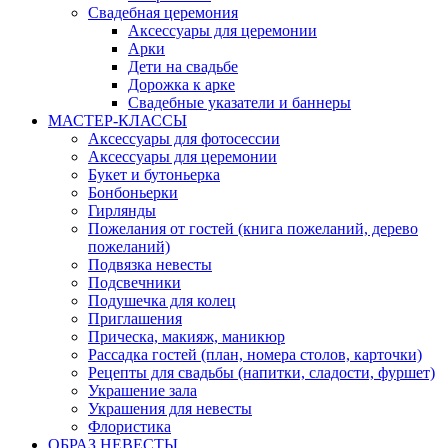
Свадебная церемония
Аксессуары для церемонии
Арки
Дети на свадьбе
Дорожка к арке
Свадебные указатели и баннеры
МАСТЕР-КЛАССЫ
Аксессуары для фотосессии
Аксессуары для церемонии
Букет и бутоньерка
Бонбоньерки
Гирлянды
Пожелания от гостей (книга пожеланий, дерево
пожеланий)
Подвязка невесты
Подсвечники
Подушечка для колец
Приглашения
Прическа, макияж, маникюр
Рассадка гостей (план, номера столов, карточки)
Рецепты для свадьбы (напитки, сладости, фуршет)
Украшение зала
Украшения для невесты
Флористика
ОБРАЗ НЕВЕСТЫ