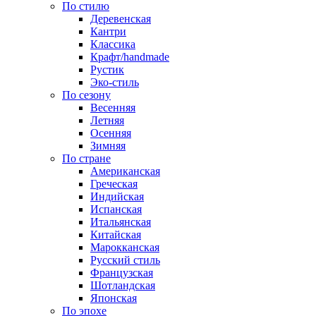
По стилю
Деревенская
Кантри
Классика
Крафт/handmade
Рустик
Эко-стиль
По сезону
Весенняя
Летняя
Осенняя
Зимняя
По стране
Американская
Греческая
Индийская
Испанская
Итальянская
Китайская
Марокканская
Русский стиль
Французская
Шотландская
Японская
По эпохе