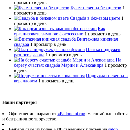
просмотр в день
Букет невесты без цветов
1
просмотр в день
Свадьба в бежевом цвете
1
просмотр в день
Как
организовать зимнюю фотосессию
1 просмотр в день
Винтажная книжная
свадьба
1 просмотр в день
Платья подружек
разного фасона
1 просмотр в день
На
берегу счастья: свадьба Марии и Александра
1 просмотр
в день
Подружки невесты в
коралловом
1 просмотр в день
Наши партнеры
Оформление шарами от
«Palloncini.ru»
: масштабные работы
и безграничное творчество.
Выбери своё из более 3000 свадебных платьев на
salon-