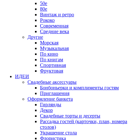
50е
80е
Винтаж и ретро
Рококо
Современная
Средние века
Другие
Морская
Музыкальная
По кино
По книгам
Спортивная
Фруктовая
ИДЕИ
Свадебные аксессуары
Бонбоньерки и комплименты гостям
Приглашения
Оформление банкета
Гирлянды
Декор
Свадебные торты и десерты
Рассадка гостей (карточки, план, номера
столов)
Украшение стола
Флористика