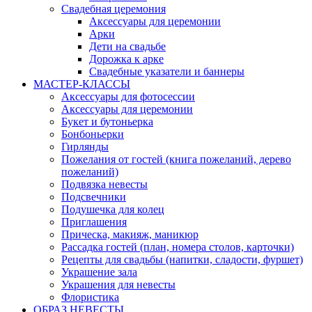
Свадебная церемония
Аксессуары для церемонии
Арки
Дети на свадьбе
Дорожка к арке
Свадебные указатели и баннеры
МАСТЕР-КЛАССЫ
Аксессуары для фотосессии
Аксессуары для церемонии
Букет и бутоньерка
Бонбоньерки
Гирлянды
Пожелания от гостей (книга пожеланий, дерево
пожеланий)
Подвязка невесты
Подсвечники
Подушечка для колец
Приглашения
Прическа, макияж, маникюр
Рассадка гостей (план, номера столов, карточки)
Рецепты для свадьбы (напитки, сладости, фуршет)
Украшение зала
Украшения для невесты
Флористика
ОБРАЗ НЕВЕСТЫ