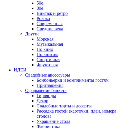
50е
80е
Винтаж и ретро
Рококо
Современная
Средние века
Другие
Морская
Музыкальная
По кино
По книгам
Спортивная
Фруктовая
ИДЕИ
Свадебные аксессуары
Бонбоньерки и комплименты гостям
Приглашения
Оформление банкета
Гирлянды
Декор
Свадебные торты и десерты
Рассадка гостей (карточки, план, номера
столов)
Украшение стола
Флористика