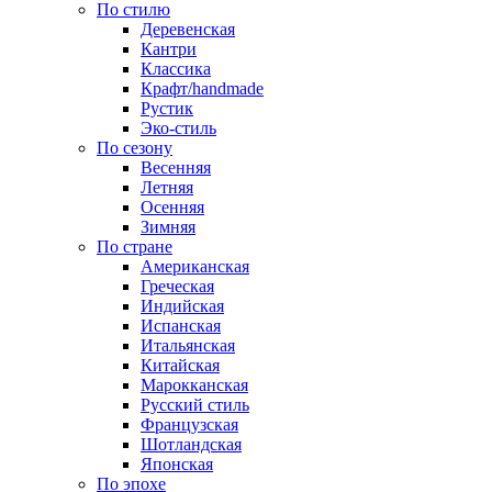
По стилю
Деревенская
Кантри
Классика
Крафт/handmade
Рустик
Эко-стиль
По сезону
Весенняя
Летняя
Осенняя
Зимняя
По стране
Американская
Греческая
Индийская
Испанская
Итальянская
Китайская
Марокканская
Русский стиль
Французская
Шотландская
Японская
По эпохе