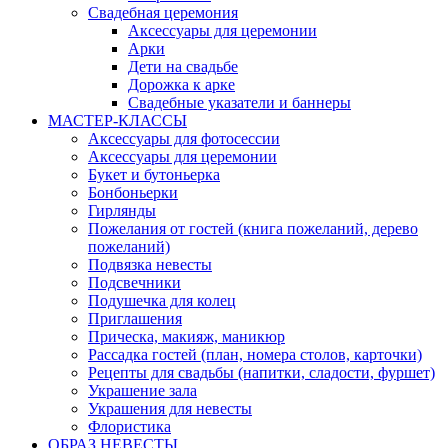
Свадебная церемония
Аксессуары для церемонии
Арки
Дети на свадьбе
Дорожка к арке
Свадебные указатели и баннеры
МАСТЕР-КЛАССЫ
Аксессуары для фотосессии
Аксессуары для церемонии
Букет и бутоньерка
Бонбоньерки
Гирлянды
Пожелания от гостей (книга пожеланий, дерево
пожеланий)
Подвязка невесты
Подсвечники
Подушечка для колец
Приглашения
Прическа, макияж, маникюр
Рассадка гостей (план, номера столов, карточки)
Рецепты для свадьбы (напитки, сладости, фуршет)
Украшение зала
Украшения для невесты
Флористика
ОБРАЗ НЕВЕСТЫ