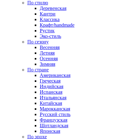
По стилю
Деревенская
Кантри
Классика
Крафт/handmade
Рустик
Эко-стиль
По сезону
Весенняя
Летняя
Осенняя
Зимняя
По стране
Американская
Греческая
Индийская
Испанская
Итальянская
Китайская
Марокканская
Русский стиль
Французская
Шотландская
Японская
По эпохе