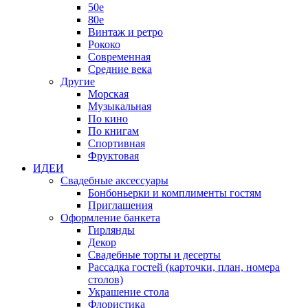
50е
80е
Винтаж и ретро
Рококо
Современная
Средние века
Другие
Морская
Музыкальная
По кино
По книгам
Спортивная
Фруктовая
ИДЕИ
Свадебные аксессуары
Бонбоньерки и комплименты гостям
Приглашения
Оформление банкета
Гирлянды
Декор
Свадебные торты и десерты
Рассадка гостей (карточки, план, номера
столов)
Украшение стола
Флористика