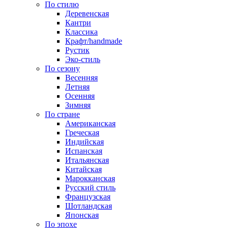
По стилю
Деревенская
Кантри
Классика
Крафт/handmade
Рустик
Эко-стиль
По сезону
Весенняя
Летняя
Осенняя
Зимняя
По стране
Американская
Греческая
Индийская
Испанская
Итальянская
Китайская
Марокканская
Русский стиль
Французская
Шотландская
Японская
По эпохе