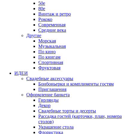
50е
80е
Винтаж и ретро
Рококо
Современная
Средние века
Другие
Морская
Музыкальная
По кино
По книгам
Спортивная
Фруктовая
ИДЕИ
Свадебные аксессуары
Бонбоньерки и комплименты гостям
Приглашения
Оформление банкета
Гирлянды
Декор
Свадебные торты и десерты
Рассадка гостей (карточки, план, номера
столов)
Украшение стола
Флористика