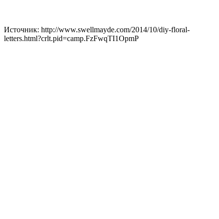
Источник: http://www.swellmayde.com/2014/10/diy-floral-
letters.html?crlt.pid=camp.FzFwqTI1OpmP