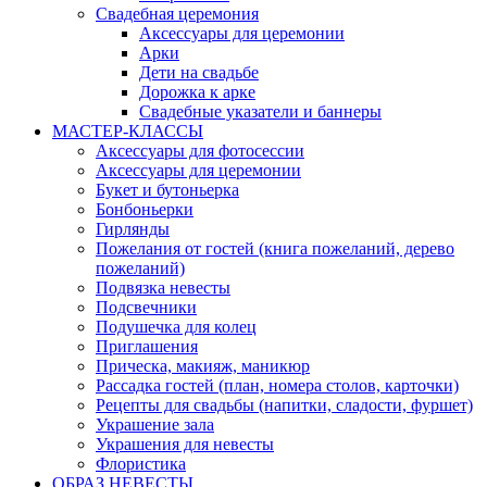
Свадебная церемония
Аксессуары для церемонии
Арки
Дети на свадьбе
Дорожка к арке
Свадебные указатели и баннеры
МАСТЕР-КЛАССЫ
Аксессуары для фотосессии
Аксессуары для церемонии
Букет и бутоньерка
Бонбоньерки
Гирлянды
Пожелания от гостей (книга пожеланий, дерево
пожеланий)
Подвязка невесты
Подсвечники
Подушечка для колец
Приглашения
Прическа, макияж, маникюр
Рассадка гостей (план, номера столов, карточки)
Рецепты для свадьбы (напитки, сладости, фуршет)
Украшение зала
Украшения для невесты
Флористика
ОБРАЗ НЕВЕСТЫ