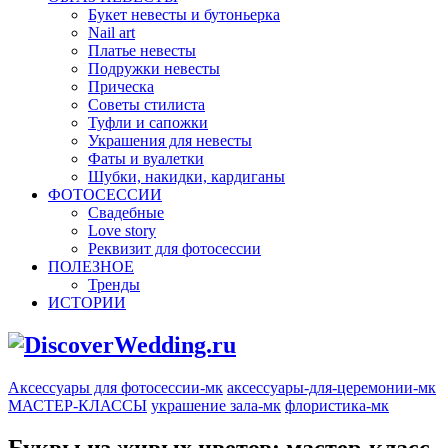
Букет невесты и бутоньерка
Nail art
Платье невесты
Подружки невесты
Прическа
Советы стилиста
Туфли и сапожки
Украшения для невесты
Фаты и вуалетки
Шубки, накидки, кардиганы
ФОТОСЕССИИ
Свадебные
Love story
Реквизит для фотосессии
ПОЛЕЗНОЕ
Тренды
ИСТОРИИ
Аксессуары для фотосессии-мк
аксессуары-для-церемонии-мк
МАСТЕР-КЛАССЫ
украшение зала-мк
флористика-мк
Буквы из живых цветов: мастер-класс