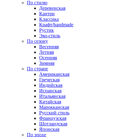
По стилю
Деревенская
Кантри
Классика
Крафт/handmade
Рустик
Эко-стиль
По сезону
Весенняя
Летняя
Осенняя
Зимняя
По стране
Американская
Греческая
Индийская
Испанская
Итальянская
Китайская
Марокканская
Русский стиль
Французская
Шотландская
Японская
По эпохе