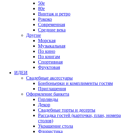
50е
80е
Винтаж и ретро
Рококо
Современная
Средние века
Другие
Морская
Музыкальная
По кино
По книгам
Спортивная
Фруктовая
ИДЕИ
Свадебные аксессуары
Бонбоньерки и комплименты гостям
Приглашения
Оформление банкета
Гирлянды
Декор
Свадебные торты и десерты
Рассадка гостей (карточки, план, номера
столов)
Украшение стола
Флористика