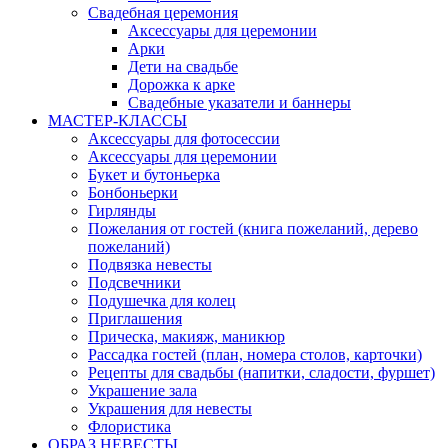
Свадебная церемония
Аксессуары для церемонии
Арки
Дети на свадьбе
Дорожка к арке
Свадебные указатели и баннеры
МАСТЕР-КЛАССЫ
Аксессуары для фотосессии
Аксессуары для церемонии
Букет и бутоньерка
Бонбоньерки
Гирлянды
Пожелания от гостей (книга пожеланий, дерево
пожеланий)
Подвязка невесты
Подсвечники
Подушечка для колец
Приглашения
Прическа, макияж, маникюр
Рассадка гостей (план, номера столов, карточки)
Рецепты для свадьбы (напитки, сладости, фуршет)
Украшение зала
Украшения для невесты
Флористика
ОБРАЗ НЕВЕСТЫ