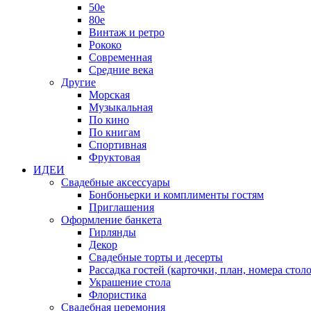
50е
80е
Винтаж и ретро
Рококо
Современная
Средние века
Другие
Морская
Музыкальная
По кино
По книгам
Спортивная
Фруктовая
ИДЕИ
Свадебные аксессуары
Бонбоньерки и комплименты гостям
Приглашения
Оформление банкета
Гирлянды
Декор
Свадебные торты и десерты
Рассадка гостей (карточки, план, номера столо
Украшение стола
Флористика
Свадебная церемония