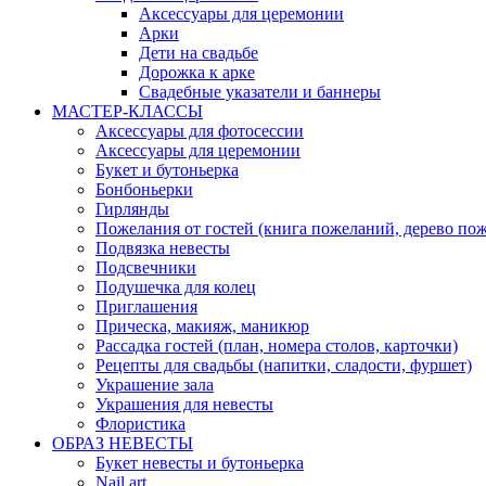
Аксессуары для церемонии
Арки
Дети на свадьбе
Дорожка к арке
Свадебные указатели и баннеры
МАСТЕР-КЛАССЫ
Аксессуары для фотосессии
Аксессуары для церемонии
Букет и бутоньерка
Бонбоньерки
Гирлянды
Пожелания от гостей (книга пожеланий, дерево по
Подвязка невесты
Подсвечники
Подушечка для колец
Приглашения
Прическа, макияж, маникюр
Рассадка гостей (план, номера столов, карточки)
Рецепты для свадьбы (напитки, сладости, фуршет)
Украшение зала
Украшения для невесты
Флористика
ОБРАЗ НЕВЕСТЫ
Букет невесты и бутоньерка
Nail art