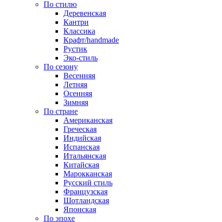
По стилю
Деревенская
Кантри
Классика
Крафт/handmade
Рустик
Эко-стиль
По сезону
Весенняя
Летняя
Осенняя
Зимняя
По стране
Американская
Греческая
Индийская
Испанская
Итальянская
Китайская
Марокканская
Русский стиль
Французская
Шотландская
Японская
По эпохе