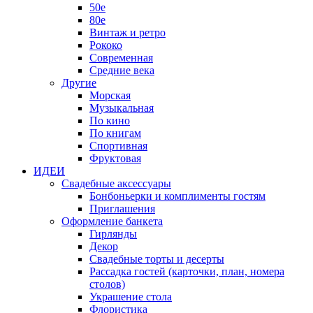
50е
80е
Винтаж и ретро
Рококо
Современная
Средние века
Другие
Морская
Музыкальная
По кино
По книгам
Спортивная
Фруктовая
ИДЕИ
Свадебные аксессуары
Бонбоньерки и комплименты гостям
Приглашения
Оформление банкета
Гирлянды
Декор
Свадебные торты и десерты
Рассадка гостей (карточки, план, номера
столов)
Украшение стола
Флористика