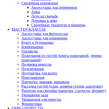
Свадебная церемония
Аксессуары для церемонии
Арки
Дети на свадьбе
Дорожка к арке
Свадебные указатели и баннеры
МАСТЕР-КЛАССЫ
Аксессуары для фотосессии
Аксессуары для церемонии
Букет и бутоньерка
Бонбоньерки
Гирлянды
Пожелания от гостей (книга пожеланий, дерево
пожеланий)
Подвязка невесты
Подсвечники
Подушечка для колец
Приглашения
Прическа, макияж, маникюр
Рассадка гостей (план, номера столов, карточки)
Рецепты для свадьбы (напитки, сладости, фуршет)
Украшение зала
Украшения для невесты
Флористика
ОБРАЗ НЕВЕСТЫ