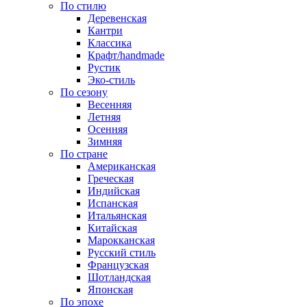
По стилю
Деревенская
Кантри
Классика
Крафт/handmade
Рустик
Эко-стиль
По сезону
Весенняя
Летняя
Осенняя
Зимняя
По стране
Американская
Греческая
Индийская
Испанская
Итальянская
Китайская
Марокканская
Русский стиль
Французская
Шотландская
Японская
По эпохе